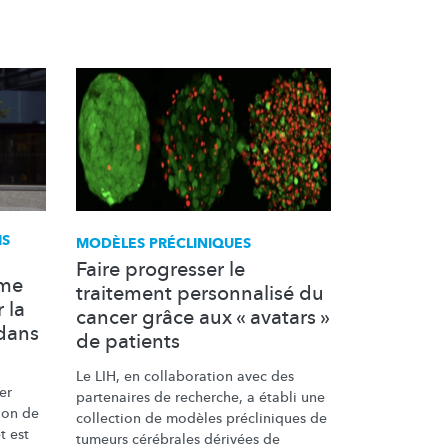
IS
MODÈLES PRÉCLINIQUES
Faire progresser le
ème
traitement personnalisé du
 la
cancer grâce aux « avatars »
dans
de patients
Le LIH, en collaboration avec des
er
partenaires de recherche, a établi une
ion
de
collection de modèles précliniques de
t est
tumeurs cérébrales dérivées de