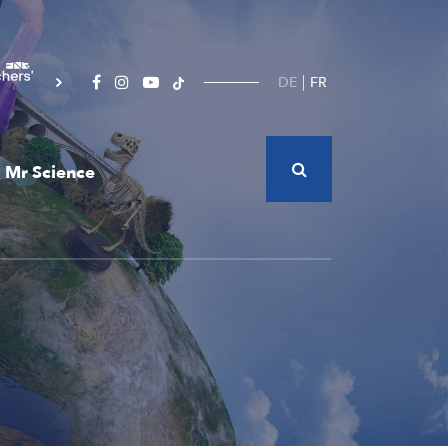
DE
FR
Mr Science