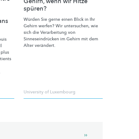
Gehirn, wenn wir Hitze
spüren?
Würden Sie gerne einen Blick in Ihr
ans
Gehirn werfen? Wir untersuchen, wie
sich die Verarbeitung von
Sinneseindrücken
im Gehirn mit dem
puis
Alter verändert.
l
 plus
tients
.
University of Luxembourg
Next
››