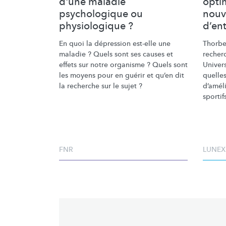
d'une maladie
opti
psychologique ou
nouv
physiologique ?
d’en
En quoi la dépression est-elle une
Thorbe
maladie ? Quels sont ses causes et
recher
effets sur notre organisme ? Quels sont
Univers
les moyens pour en guérir et qu’en dit
quelle
la recherche sur le sujet ?
d’amél
sportif
FNR
LUNEX 
Pagination