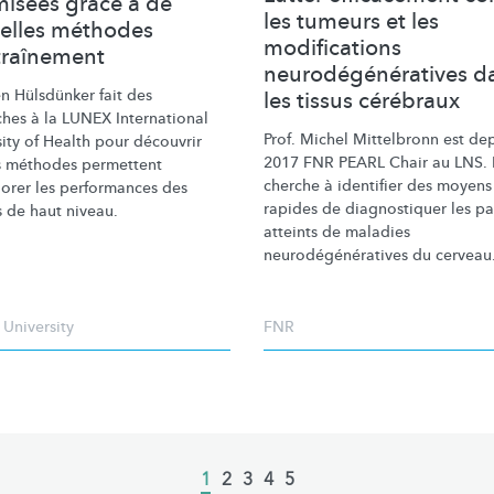
misées grâce à de
les tumeurs et les
elles méthodes
modifications
traînement
neurodégénératives d
n Hülsdünker fait des
les tissus cérébraux
ches à la LUNEX International
Prof. Michel Mittelbronn est de
ity of Health pour découvrir
2017 FNR PEARL Chair au LNS. I
s méthodes permettent
cherche à identifier des moyens
iorer
les performances des
rapides de diagnostiquer les pa
s de haut niveau.
atteints de maladies
neurodégénératives
du cerveau
University
FNR
Current
1
Page
2
Page
3
Page
4
Page
5