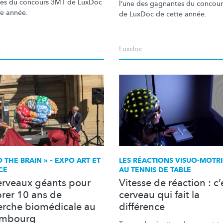
tes du concours 3MT de LuxDoc
l’une des gagnantes du concou
te année.
de LuxDoc de cette année.
c
Luxdoc
D THE BRAIN » – EXPO ART ET
LES RÉACTIONS
VISUO-MOTRI
CE
AU TENNIS DE TABLE
erveaux géants pour
Vitesse de réaction : c’
brer 10 ans de
cerveau qui fait la
erche biomédicale au
différence
embourg