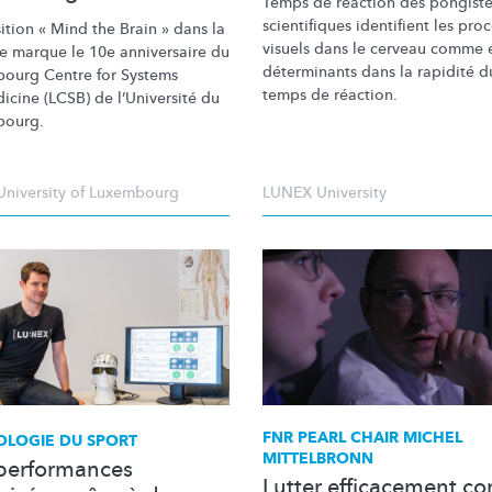
Temps de réaction des pongiste
scientifiques identifient les pro
ition
« Mind the Brain » dans la
visuels dans le cerveau comme 
le marque le 10e anniversaire du
déterminants dans la rapidité d
ourg Centre for Systems
temps de réaction.
icine (LCSB) de
l’Université
du
bourg.
University of Luxembourg
LUNEX University
FNR PEARL CHAIR MICHEL
OLOGIE DU SPORT
MITTELBRONN
performances
Lutter efficacement co