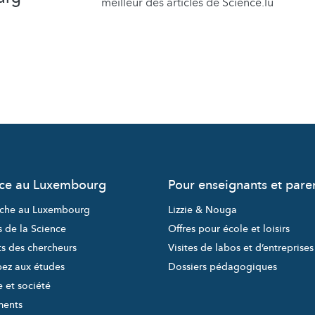
meilleur des articles de Science.lu
nce au Luxembourg
Pour enseignants et pare
che au Luxembourg
Lizzie & Nouga
s de la Science
Offres pour école et loisirs
ts des chercheurs
Visites de labos et d’entreprises
pez aux études
Dossiers pédagogiques
 et société
ments