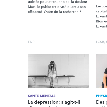
utilisée pour atténuer p.ex. la douleur.
L’expos
Mais, le public est divisé quant à son
capita
efficacité. Qu’en dit la recherche ?
Luxemb
Biomed
Luxem
FNR
LCSB
,
SANTÉ MENTALE
PHYSI
La dépression: s'agit-t-il
Des 