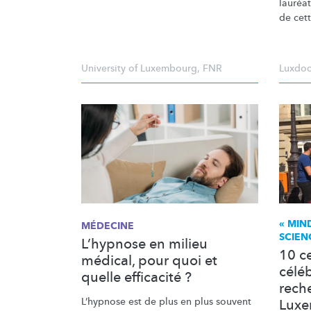
lauréa
de cet
University of Luxembourg
,
FNR
Luxdo
« MIN
MÉDECINE
SCIEN
L’hypnose en milieu
10 c
médical, pour quoi et
célé
quelle efficacité ?
rech
L’hypnose est de plus en plus souvent
Lux