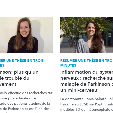
ER UNE THÈSE EN TROIS
RÉSUMER UNE THÈSE EN TRO
ES
MINUTES
inson: plus qu'un
Inflammation du syst
le trouble du
nerveux : recherche sur
vement
maladie de Parkinson 
un mini-cerveau
auly effectue des recherches sur
oire procédurale dite
La doctorante Sònia Sabaté Sol
ade des patients atteints de la
travaille au LCSB sur
l’optimisat
 de Parkinson et est l’une des
modèles 3D du
mésencéphale
e