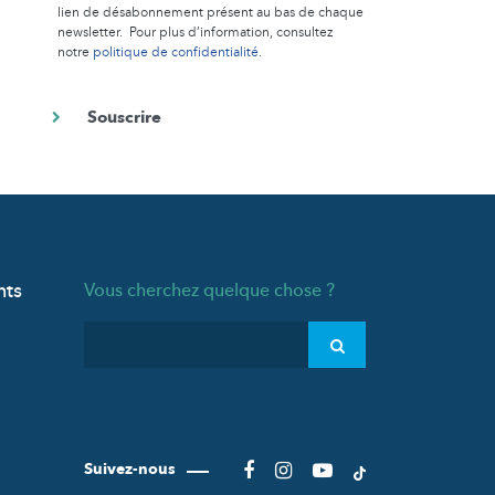
lien de désabonnement présent au bas de chaque
newsletter. Pour plus d’information, consultez
notre
politique de confidentialité
.
nts
Vous cherchez quelque chose ?
Suivez-nous