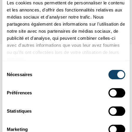
Les cookies nous permettent de personnaliser le contenu
et les annonces, d'offrir des fonctionnalités relatives aux
médias sociaux et d'analyser notre trafic. Nous
partageons également des informations sur l'utilisation de
notre site avec nos partenaires de médias sociaux, de
publicité et d'analyse, qui peuvent combiner celles-ci
avec d'autres informations que vous leur avez fournies
ou qu'ils ont collectées lors de votre utilisation de leurs
Aussi intéréssant
services.
Sélection
Nécessaires
du
SPORT
GEHIRN
consentement
Préférences
Statistiques
Marketing