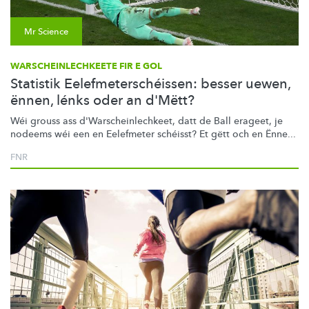
Mr Science
WARSCHEINLECHKEETE FIR E GOL
Statistik Eelefmeterschéissen: besser uewen,
ënnen, lénks oder an d'Mëtt?
Wéi grouss ass
d'Warscheinlechkeet,
datt de Ball erageet, je
nodeems wéi een en Eelefmeter schéisst? Et gëtt och en Ënne...
FNR