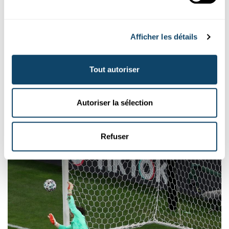
Afficher les détails
Mr Science
OLYMPESCH SUMMERSPILLER ZU TOKIO
Tout autoriser
Wéi vill Sport ass gutt fir eise Kierper?
Den 23. Juli fänken d'Olympesch Spiller a Japan un. Fir eng
Medail ginn d'Athleten un hir Grenzen. Wat bedeit dat fir de...
Autoriser la sélection
FNR
Refuser