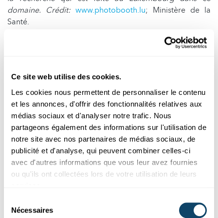
domaine. Crédit:
www.photobooth.lu
; Ministère de la
Santé.
En quoi votre recherche participe-
t-elle à ce domaine précis des
micro-ARN ?
Ce site web utilise des cookies.
Les cookies nous permettent de personnaliser le contenu
Yvan Devaux :
« Le LIH s’intéresse de très près à la
et les annonces, d'offrir des fonctionnalités relatives aux
recherche sur les maladies inflammatoires et
médias sociaux et d'analyser notre trafic. Nous
neurodégénératives comme la maladie de Parkinson. Le
partageons également des informations sur l'utilisation de
but est d’identifier les micro-ARN impliqués. Je suis
notre site avec nos partenaires de médias sociaux, de
justement en pleine préparation d’une présentation sur
publicité et d'analyse, qui peuvent combiner celles-ci
un micro-ARN bien particulier, appelé microARN-124, qui
avec d'autres informations que vous leur avez fournies
permettrait d’améliorer le pronostic post arrêt cardiaque.
ou qu'ils ont collectées lors de votre utilisation de leurs
En collaboration avec l’unité de soins intensifs du CHL,
services.
nous avons trouvé que ce micro-ARN 124 est relâché en
Sélection
grandes quantités par le cerveau en cas d’atteinte
Nécessaires
du
cérébrale à la suite d’un arrêt cardiaque ; sa présence est