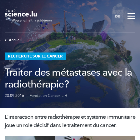
Skip
to
DE
main
content
Accueil
RECHERCHE SUR LE CANCER
Traiter des métastases avec la
radiothérapie?
23.09.2016
|
Fondation Cancer
,
LIH
L'interaction entre
radiothérapie
et système immunitaire
joue un role décisif dans le traitement du cancer.