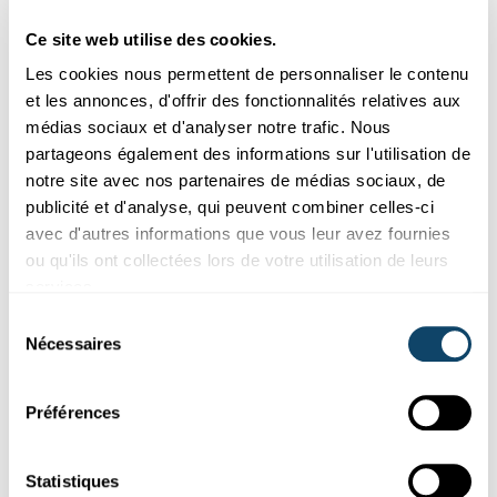
Ce site web utilise des cookies.
Les cookies nous permettent de personnaliser le contenu
et les annonces, d'offrir des fonctionnalités relatives aux
médias sociaux et d'analyser notre trafic. Nous
partageons également des informations sur l'utilisation de
notre site avec nos partenaires de médias sociaux, de
Participez aux études
publicité et d'analyse, qui peuvent combiner celles-ci
avec d'autres informations que vous leur avez fournies
RECHERCHE PARTICIPANTS ÉTUDE
ou qu'ils ont collectées lors de votre utilisation de leurs
Enquête sur la santé menstruelle et
services.
gynécologique au Luxembourg
Sélection
Nécessaires
Cette enquête a pour but de recueillir des informations sur ton
du
vécu avec les règles et d’en apprendre plus sur l’accès ...
consentement
Préférences
Statistiques