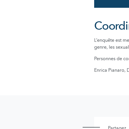
Coordin
L’enquête est m
genre, les sexua
Personnes de con
Enrica Pianaro, 
Partagez