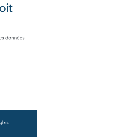
oit
Les données
glais