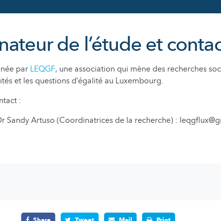
ateur de l’étude et contac
enée par
LEQGF
, une association qui mène des recherches soci
lités et les questions d’égalité au Luxembourg.
tact :
Dr Sandy Artuso (Coordinatrices de la recherche) : leqgflux@
Share
Tweet
Mail
Print