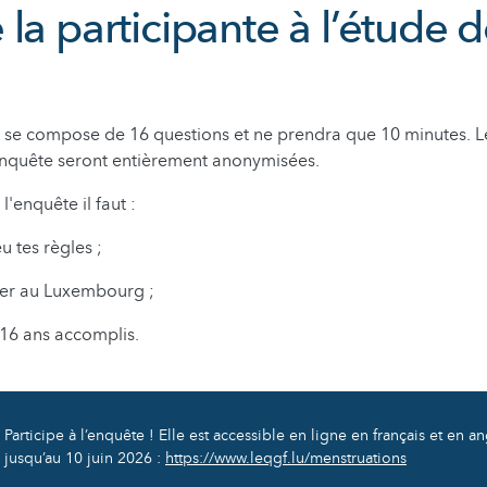
la participante à l’étude d
e se compose de 16 questions et ne prendra que 10 minutes. 
enquête seront entièrement anonymisées.
l'enquête il faut :
u tes règles ;
ller au Luxembourg ;
 16 ans accomplis.
Participe à l’enquête ! Elle est accessible en ligne en français et en an
jusqu’au 10 juin 2026 :
https://www.leqgf.lu/menstruations