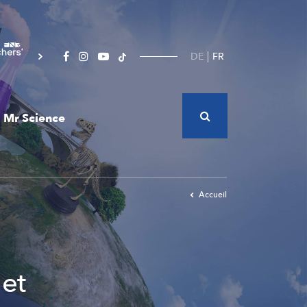
DE
FR
Mr Science
Accueil
 et