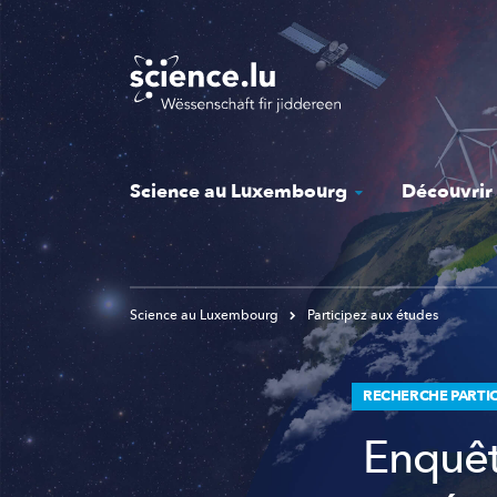
Skip
to
main
content
Science au Luxembourg
Découvrir
Science au Luxembourg
Participez aux études
RECHERCHE PARTIC
Enquêt