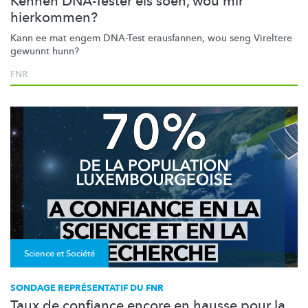
Kënnen DNA-Tester eis soen, wou mir
hierkommen?
Kann ee mat engem DNA-Test erausfannen, wou seng Vireltere
gewunnt hunn?
FNR
Science et Société
SONDAGE REPRÉSENTATIF DU FNR
Taux de confiance encore en hausse pour la