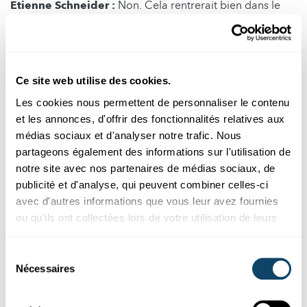
Etienne Schneider :
Non. Cela rentrerait bien dans le
cadre histoire. Mais, je suis sujet au vertige. La question
ne s’est donc jamais posée. Je ne me suis pas non plus
particulièrement intéressé aux minéraux dans mon
enfance. Pour moi, l’exploitation minière des astéroïdes
Ce site web utilise des cookies.
est une chose très logique. La recherche de ressources a
toujours été la cause de grandes expéditions dans
Les cookies nous permettent de personnaliser le contenu
l’histoire humaine ; la recherche d’or en Amérique du
et les annonces, d'offrir des fonctionnalités relatives aux
Sud, d’épices et tissus en Inde, etc. Malheureusement, les
médias sociaux et d'analyser notre trafic. Nous
ressources sont aussi la raison de la plupart des guerres.
partageons également des informations sur l'utilisation de
Depuis que nous avons exploré presque tous les endroits
notre site avec nos partenaires de médias sociaux, de
de la Terre et que les matières premières deviennent
publicité et d'analyse, qui peuvent combiner celles-ci
rares, il est logique que nous commencions maintenant
avec d'autres informations que vous leur avez fournies
les expéditions dans l’espace. Et, mon objectif est que le
ou qu'ils ont collectées lors de votre utilisation de leurs
Luxembourg y joue un rôle.
services.
Sélection
Ministre Schneider, nous vous remercions pour cette
Nécessaires
du
discussion.
consentement
Autor: Jean-Paul Bertemes (FNR)