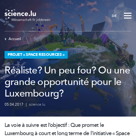
Skip
to
DE
main
content
Accueil
PROJET « SPACE RESOURCES »
Réaliste? Un peu fou? Ou une
grande opportunité pour le
Luxembourg?
05.04.2017
|
science.lu
La voie à suivre est l’objectif : Que promet le
Luxembourg à court et long terme de
l’initiative
« Space