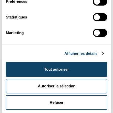
Préférences
Foto
© Ministère de l'économie
Statistiques
Infobox
Marketing
Plus d'infos sur le projet Space Resources
Afficher les détails
Tout autoriser
Autoriser la sélection
Refuser