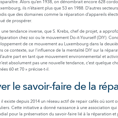
disparaître. Alors qu’en 1938, on dénombrait encore 628 cord
xembourg, ils n’étaient plus que 53 en 1988. D’autres secteurs
ndis que des domaines comme la réparation d’appareils élec
nué de prospérer.
ois une tendance inverse, que S. Krebs, chef de projet, a appro
 réparation chez soi ou le mouvement Do-it-Yourself (DIY). Conc
veloppement de ce mouvement au Luxembourg dans la deuxiè
ns ce contexte, sur l’influence de la mentalité DIY sur la répara
d’autre part en tant que mouvement environnemental et activi
 n’est absolument pas une nouvelle tendance, c’est quelque cho
ées 60 et 70 » précise-t-il.
er le savoir-faire de la rép
l existe depuis 2014 un réseau actif de repair cafés où sont 
iers. Cette initiative a donné naissance à une association qui 
l pour la préservation du savoir-faire lié à la réparation et 