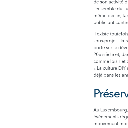
de son activité 
l’ensemble du Lu
même déclin, ta
public ont conti
Il existe toutef
sous-projet : la
porte sur le dé
20e siècle et, da
comme loisir et 
« La culture DIY
déjà dans les ann
Préserv
Au Luxembourg, i
événements régul
mouvement mondia