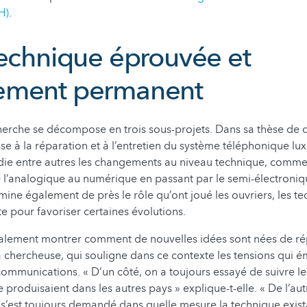
H)
.
technique éprouvée et
ement permanent
herche se décompose en trois sous-projets. Dans sa thèse de d
se à la réparation et à l’entretien du système téléphonique 
tudie entre autres les changements au niveau technique, comme 
de l’analogique au numérique en passant par le semi-électroniq
mine également de près le rôle qu’ont joué les ouvriers, les tec
te pour favoriser certaines évolutions.
galement montrer comment de nouvelles idées sont nées de ré
a chercheuse, qui souligne dans ce contexte les tensions qui ém
communications. « D’un côté, on a toujours essayé de suivre 
 produisaient dans les autres pays » explique-t-elle. « De l’au
’est toujours demandé dans quelle mesure la technique exist