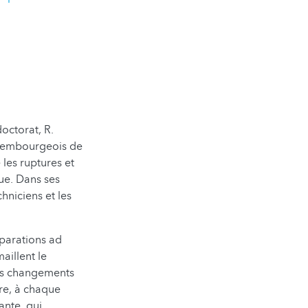
octorat, R.
luxembourgeois de
les ruptures et
ue. Dans ses
hniciens et les
parations ad
aillent le
les changements
tre, à chaque
ante, qui