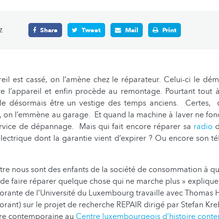
z
Share
Tweet
Mail
Print
l est cassé, on l’amène chez le réparateur. Celui-ci le démo
e l’appareil et enfin procède au remontage. Pourtant tout à 
e désormais être un vestige des temps anciens. Certes, 
 on l’emmène au garage. Et quand la machine à laver ne fonc
ervice de dépannage. Mais qui fait encore réparer sa
radio
d
lectrique dont la garantie vient d’expirer ? Ou encore son té
re nous sont des enfants de la société de consommation à qui 
it de faire réparer quelque chose qui ne marche plus » expliq
orante de l’Université du Luxembourg travaille avec Thomas
rant) sur le projet de recherche REPAIR dirigé par Stefan Kre
oire contemporaine au
Centre luxembourgeois d’histoire cont