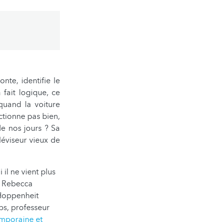
nte, identifie le
fait logique, ce
quand la voiture
tionne pas bien,
e nos jours ? Sa
léviseur vieux de
il ne vient plus
ue Rebecca
 Hoppenheit
bs, professeur
emporaine et