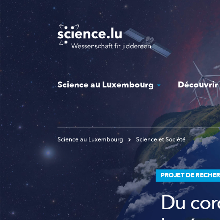
Skip
to
main
content
Science au Luxembourg
Découvrir
Science au Luxembourg
Science et Société
PROJET DE RECHER
Du cor