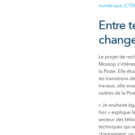
numérique (C²D
Entre 
chang
Le projet de rec
Mossop s’intéres
la Poste. Elle é
les transitions 
travaux, elle exa
cadres de la Pos
« Je souhaite é
hoc » explique l
secteur des télé
techniques qui se
changement, on s