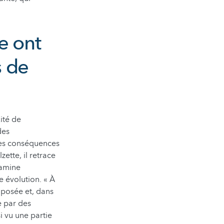
e ont
s de
ité de
des
les conséquences
ette, il retrace
xamine
e évolution. « À
mposée et, dans
e par des
i vu une partie