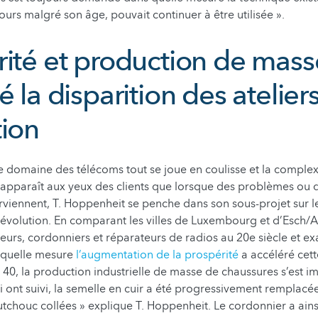
ours malgré son âge, pouvait continuer à être utilisée ».
rité et production de mass
é la disparition des atelier
tion
e domaine des télécoms tout se joue en coulisse et la complex
 n’apparaît aux yeux des clients que lorsque des problèmes ou 
rviennent, T. Hoppenheit se penche dans son sous-projet sur 
l’évolution. En comparant les villes de Luxembourg et d’Esch/Alz
lleurs, cordonniers et réparateurs de radios au 20e siècle et e
 quelle mesure
l’augmentation de la prospérité
a accéléré cett
s 40, la production industrielle de masse de chaussures s’est i
i ont suivi, la semelle en cuir a été progressivement remplacé
tchouc collées » explique T. Hoppenheit. Le cordonnier a ains