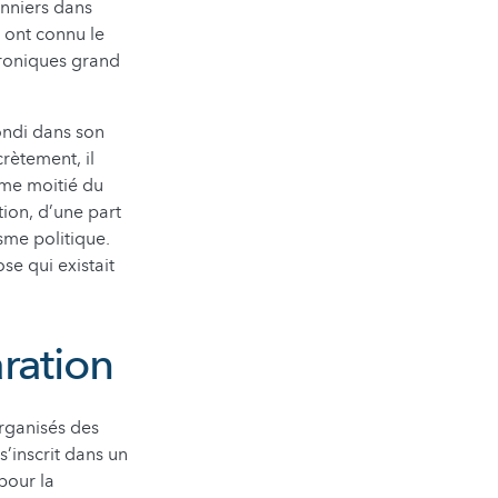
onniers dans
 ont connu le
troniques grand
fondi dans son
rètement, il
me moitié du
tion, d’une part
sme politique.
se qui existait
aration
organisés des
s’inscrit dans un
pour la