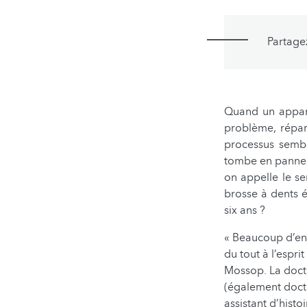
Partage
Quand un apparei
problème, répar
processus sembl
tombe en panne,
on appelle le s
brosse à dents é
six ans ?
« Beaucoup d’ent
du tout à l’espr
Mossop. La doct
(également docto
assistant d’hist