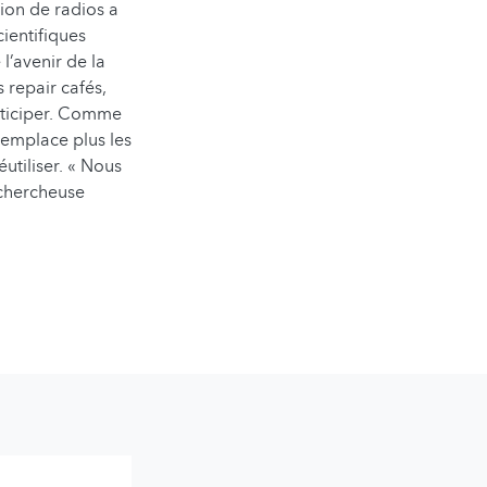
tion de radios a
cientifiques
l’avenir de la
repair cafés,
articiper. Comme
remplace plus les
utiliser. « Nous
 chercheuse