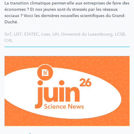
La transition climatique permet-elle aux entreprises de faire des
économies ? Et nos jeunes sont-ils stressés par les réseaux
sociaux ? Voici les dernières nouvelles scientifiques du Grand-
Duché.
SnT
,
LIST
,
STATEC
,
Liser
,
LIH
,
Université du Luxembourg
,
LCSB
,
CHL