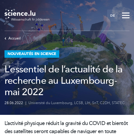
Skip
to
DE
main
content
Accueil
NOUVEAUTÉS EN SCIENCE
L’essentiel de l’actualité de la
recherche au Luxembourg-
mai 2022
28.06.2022
|
Université du Luxembourg
,
LCSB
,
LIH
,
SnT
,
C2DH
,
STATEC
L’activité physique réduit la gravité du COVID et bientôt
des satellites seront capables de naviguer en toute