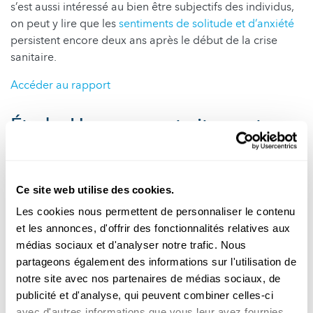
s’est aussi intéressé au bien être subjectifs des individus,
on peut y lire que les
sentiments de solitude et d’anxiété
persistent encore deux ans après le début de la crise
sanitaire.
Accéder au rapport
Étude: Un nouveau traitement
pour ralentir la maladie de
Parkinson
Ce site web utilise des cookies.
Luxembourg Institute of Health (LIH)
Les cookies nous permettent de personnaliser le contenu
et les annonces, d'offrir des fonctionnalités relatives aux
Le LIH et le Centre Hospitalier de Luxembourg (CHL)
médias sociaux et d'analyser notre trafic. Nous
annoncent le lancement de l'étude PADOVA, un essai
partageons également des informations sur l'utilisation de
clinique conçu pour évaluer l'efficacité et l'innocuité du
notre site avec nos partenaires de médias sociaux, de
traitement intraveineux ‘prasinezumab’ chez des patients
publicité et d'analyse, qui peuvent combiner celles-ci
atteints de la maladie de Parkinson à un stade précoce.
avec d'autres informations que vous leur avez fournies