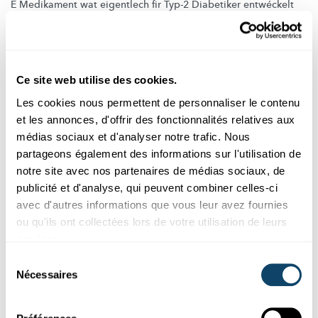
E Medikament wat eigentlech fir Typ-2 Diabetiker entwéckelt
gouf, gëtt ëmmer méi als Mëttel benotzt fir ofzehuelen. Mee ...
FNR
Ce site web utilise des cookies.
Les cookies nous permettent de personnaliser le contenu
et les annonces, d'offrir des fonctionnalités relatives aux
médias sociaux et d'analyser notre trafic. Nous
partageons également des informations sur l'utilisation de
notre site avec nos partenaires de médias sociaux, de
publicité et d'analyse, qui peuvent combiner celles-ci
avec d'autres informations que vous leur avez fournies
ou qu'ils ont collectées lors de votre utilisation de leurs
Recherche au Luxembourg
services.
Sélection
JOURNÉE MONDIALE DU DIABÈTE
Nécessaires
Découverte d’un lien entre diabète et fragilité
du
chez les personnes âgées
consentement