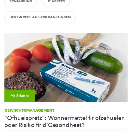
ERNÄHRUNG
DIABETES
HERZ-KREISLAUF-ERKRANKUNGEN
Mr Science
GEWIICHTSMANAGEMENT
“Ofhuelsprëtz”: Wonnermëttel fir ofzehuelen
oder Risiko fir d’Gesondheet?