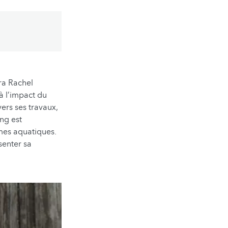
ra Rachel
à l’impact du
ers ses travaux,
ang est
smes aquatiques.
senter sa