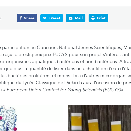
z
Share
Tweet
Mail
Print
 participation au Concours National Jeunes Scientifiques, Ma
a reçu le prestigieux prix EUCYS pour son projet s’intéressant 
icro-organismes aquatiques bactériens et non bactériens. A trav
r que plus la quantité de lisier dans un échantillon d’eau d’ét
 les bactéries prolifèrent et moins il y a d’autres microorgani
ntifique du Lycée Classique de Diekirch aura l’occasion de pré
du
« European Union Contest for Young Scientists (EUCYS)»
.