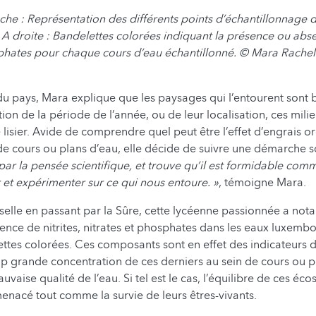
he : Représentation des différents points d’échantillonnage d
 droite : Bandelettes colorées indiquant la présence ou absen
sphates pour chaque cours d’eau échantillonné. © Mara Rachel
du pays, Mara explique que les paysages qui l’entourent sont
on de la période de l’année, ou de leur localisation, ces milie
lisier. Avide de comprendre quel peut être l’effet d’engrais o
 de cours ou plans d’eau, elle décide de suivre une démarche s
par la pensée scientifique, et trouve qu’il est formidable co
r et expérimenter sur ce qui nous entoure. »
, témoigne Mara.
selle en passant par la Sûre, cette lycéenne passionnée a no
nce de nitrites, nitrates et phosphates dans les eaux luxemb
ettes colorées. Ces composants sont en effet des indicateurs d
op grande concentration de ces derniers au sein de cours ou p
vaise qualité de l’eau. Si tel est le cas, l’équilibre de ces éc
enacé tout comme la survie de leurs êtres-vivants.