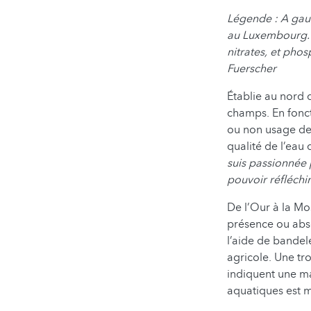
Légende : A gauc
au Luxembourg. A
nitrates, et pho
Fuerscher
Établie au nord 
champs. En foncti
ou non usage de 
qualité de l’eau
suis passionnée 
pouvoir réfléchi
De l’Our à la Mo
présence ou abse
l’aide de bandel
agricole. Une tr
indiquent une mau
aquatiques est m