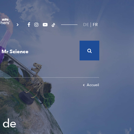
DE
FR
Mr Science
Accueil
é de