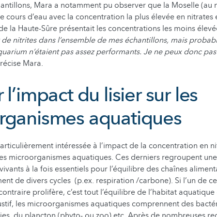
hantillons, Mara a notamment pu observer que la Moselle (au 
le cours d’eau avec la concentration la plus élevée en nitrates
c de la Haute-Sûre présentait les concentrations les moins élev
r de nitrites dans l’ensemble de mes échantillons, mais proba
aquarium n’étaient pas assez performants. Je ne peux donc pas a
précise Mara.
 l’impact du lisier sur les
rganismes aquatiques
articulièrement intéressée à l’impact de la concentration en nitr
les microorganismes aquatiques. Ces derniers regroupent un
-vivants à la fois essentiels pour l’équilibre des chaînes aliment
nt de divers cycles (p.ex. respiration /carbone). Si l’un de ce
ntraire prolifère, c’est tout l’équilibre de l’habitat aquatique
ustif, les microorganismes aquatiques comprennent des bactér
es, du plancton (phyto- ou zoo) etc. Après de nombreuses rec