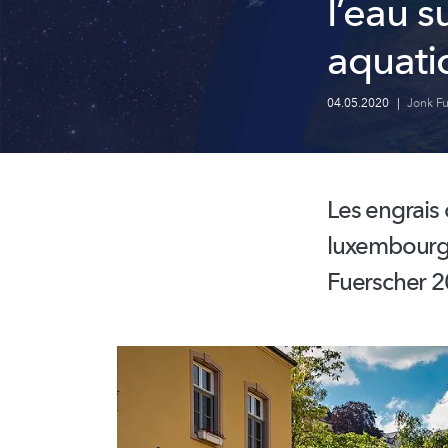
l’eau 
aquati
04.05.2020
|
Jonk Fu
Les engrais 
luxembourg
Fuerscher 20