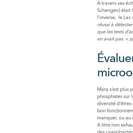
A travers ses éc
Schengen) était 
l’inverse, le La
réussi à détecte
que les tests d’
en avait pas. »
, 
Évaluer
microo
Mara s’est plus p
phosphates sur 
diversité d’êtres
bon fonctionneme
manquer, ou au co
A titre non exha
des cyanobactéri