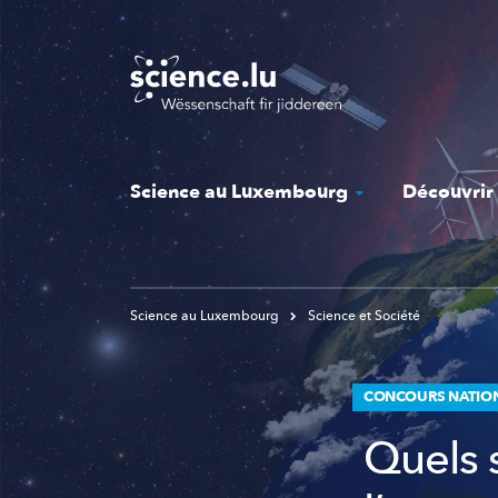
Skip
to
main
content
Science au Luxembourg
Découvrir
Science au Luxembourg
Science et Société
CONCOURS NATION
Quels s