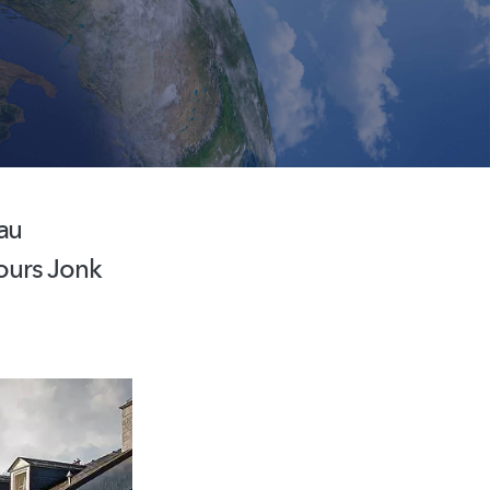
eau
ours Jonk