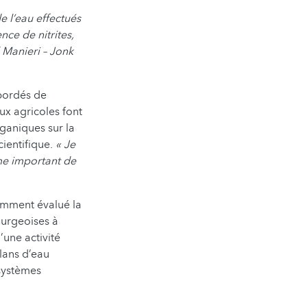
e l’eau effectués
ce de nitrites,
 Manieri – Jonk
 bordés de
ux agricoles font
rganiques sur la
cientifique.
« Je
mme important de
tamment évalué la
ourgeoises à
’une activité
lans d’eau
osystèmes