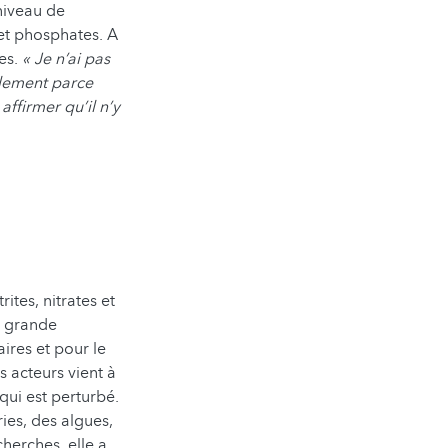
niveau de
 et phosphates. A
ées.
« Je n’ai pas
blement parce
ffirmer qu’il n’y
ites, nitrates et
e grande
aires et pour le
s acteurs vient à
 qui est perturbé.
ies, des algues,
herches, elle a