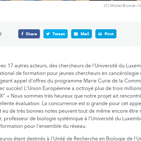
(C) Michel Brumat / 
z
Share
Tweet
Mail
Print
vec 17 autres acteurs, des chercheurs de l'Université du Lux
ational de formation pour jeunes chercheurs en cancérologie e
xigeant appel d'offres du programme Marie Curie de la Commi
c succès! L'Union Européenne a octroyé plus de trois million
“. « Nous sommes très heureux que notre projet ait rencontré
ellente évaluation. La concurrence est si grande pour cet appe
t eu de très bonnes notes peuvent tout de même encore être re
, professeur de biologie systémique à l'Université du Luxemb
 formation pour l'ensemble du réseau.
euros étant destinés à l'Unité de Recherche en Biologie de l'U