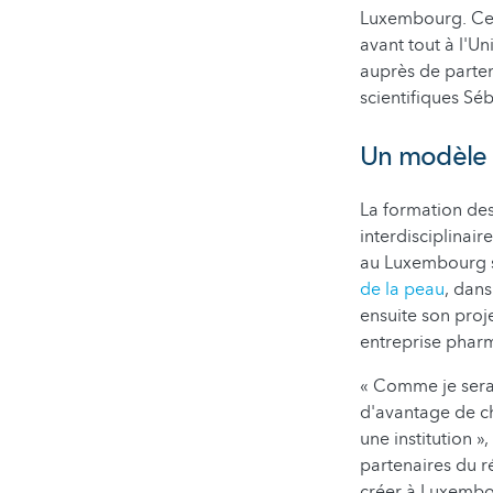
Luxembourg. Ceux
avant tout à l'U
auprès de parten
scientifiques Sé
Un modèle 
La formation des
interdisciplinai
au Luxembourg s
de la peau
, dans
ensuite son proje
entreprise phar
« Comme je serai
d'avantage de ch
une institution »
partenaires du r
créer à Luxembou