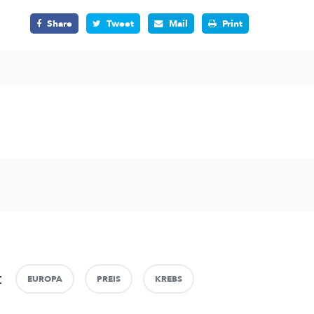
Share
Tweet
Mail
Print
t
EUROPA
PREIS
KREBS