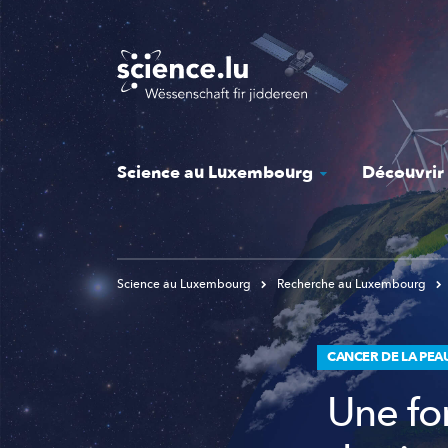
Skip
to
main
content
Science au Luxembourg
Découvrir
Science au Luxembourg
Recherche au Luxembourg
CANCER DE LA PEA
Une fo