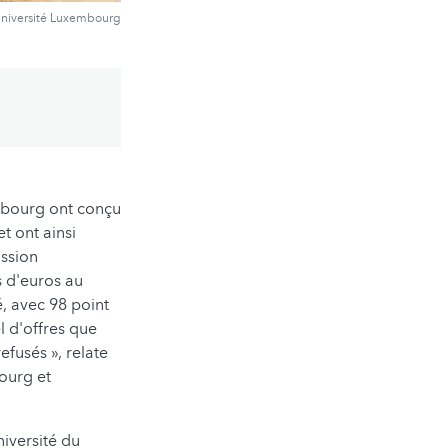
Université Luxembourg
embourg ont conçu
t ont ainsi
ssion
s d'euros au
, avec 98 point
l d'offres que
fusés », relate
ourg et
niversité du