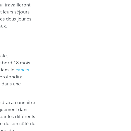
i travailleront
t leurs séjours
les deux jeunes
aux.
ale,
d'abord 18 mois
dans le
cancer
pprofondira
s dans une
ndrai à connaître
niquement dans
par les différents
ie de son côté de
ique de