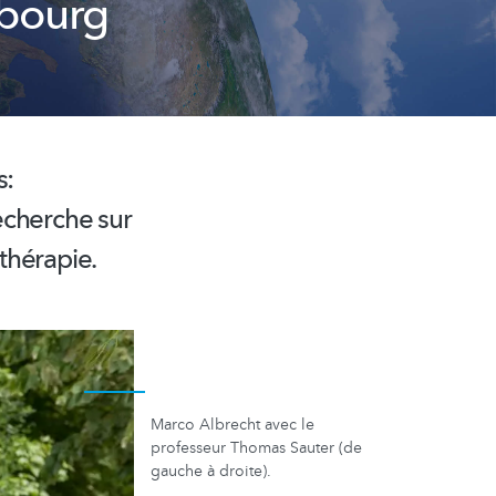
mbourg
s:
echerche sur
thérapie.
Marco Albrecht avec le
professeur Thomas Sauter (de
gauche à droite).