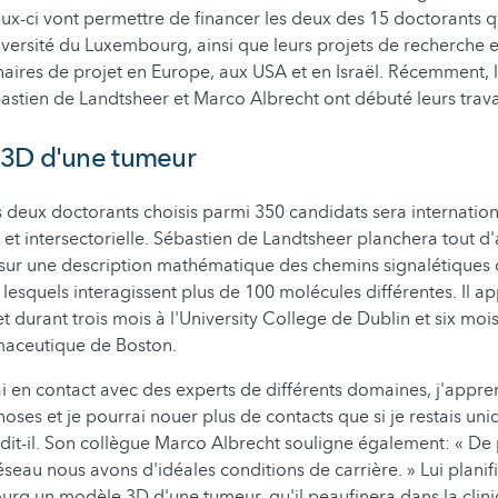
-ci vont permettre de financer les deux des 15 doctorants qu
niversité du Luxembourg, ainsi que leurs projets de recherche e
aires de projet en Europe, aux USA et en Israël. Récemment, 
bastien de Landtsheer et Marco Albrecht ont débuté leurs trav
3D d'une tumeur
 deux doctorants choisis parmi 350 candidats sera internation
re et intersectorielle. Sébastien de Landtsheer planchera tout 
ur une description mathématique des chemins signalétiques 
 lesquels interagissent plus de 100 molécules différentes. Il a
t durant trois mois à l'University College de Dublin et six moi
maceutique de Boston.
 en contact avec des experts de différents domaines, j'appre
oses et je pourrai nouer plus de contacts que si je restais u
, dit-il. Son collègue Marco Albrecht souligne également: « De 
éseau nous avons d'idéales conditions de carrière. » Lui planif
rg un modèle 3D d'une tumeur, qu'il peaufinera dans la clin