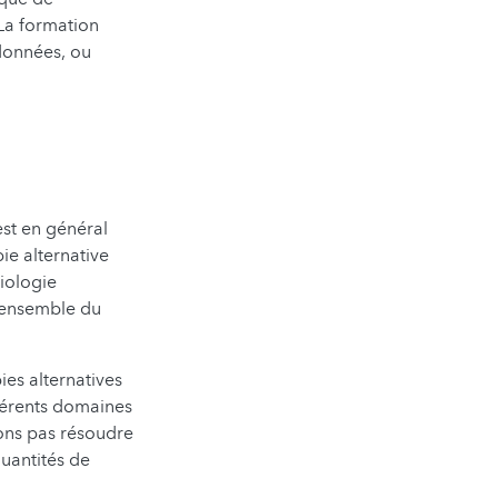
 La formation
données, ou
 est en général
ie alternative
iologie
'ensemble du
es alternatives
fférents domaines
rons pas résoudre
uantités de