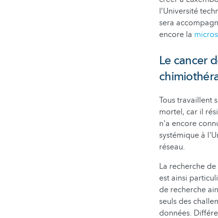
l’Université tec
sera accompagnée
encore la
micro
Le cancer d
chimiothér
Tous travaillent 
mortel, car il ré
n'a encore connu
systémique à l'
réseau.
La recherche de 
est ainsi particu
de recherche ain
seuls des challe
données. Différe