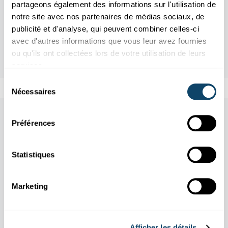
partageons également des informations sur l'utilisation de
notre site avec nos partenaires de médias sociaux, de
publicité et d'analyse, qui peuvent combiner celles-ci
avec d'autres informations que vous leur avez fournies
ou qu'ils ont collectées lors de votre utilisation de leurs
services.
Sélection
Nécessaires
du
consentement
Aussi dans cette rubrique
Préférences
Statistiques
Marketing
Afficher les détails