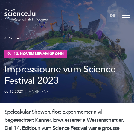
Skip
to
DE
main
content
Accueil
9. - 12. NOVEMBER AM GRONN
Impressioune vum Science
Festival 2023
05.12.2023
|
MNHN
,
FNR
Spektakulär Showen, flott Experimenter a vill
begeeschtert Kanner, Erwuessener a
Wëssenschaftler.
Déi 14. Editioun vum Science Festival war e grousse