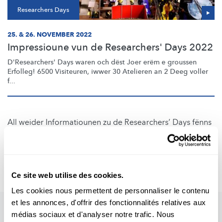
Researchers Days
25. & 26. NOVEMBER 2022
Impressioune vun de Researchers' Days 2022
D'Researchers'
Days waren och dëst Joer erëm e groussen
Erfolleg! 6500 Visiteuren, iwwer 30 Atelieren an 2 Deeg voller
f...
All weider Informatiounen zu de Researchers’ Days fënns
du op
www.researchersdays.lu
.
Auteur: Melanie Reuter (FNR)
Editeur: Lucie Zeches (FNR)
Ce site web utilise des cookies.
Les cookies nous permettent de personnaliser le contenu
et les annonces, d'offrir des fonctionnalités relatives aux
médias sociaux et d'analyser notre trafic. Nous