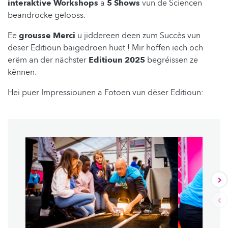
interaktive Workshops
a
5 Shows
vun de Sciencen
beandrocke gelooss.
Ee
grousse Merci
u jiddereen deen zum Succès vun
dëser Editioun bäigedroen huet ! Mir hoffen iech och
erëm an der nächster
Editioun 2025
begréissen ze
kënnen.
Hei puer Impressiounen a Fotoen vun dëser Editioun: