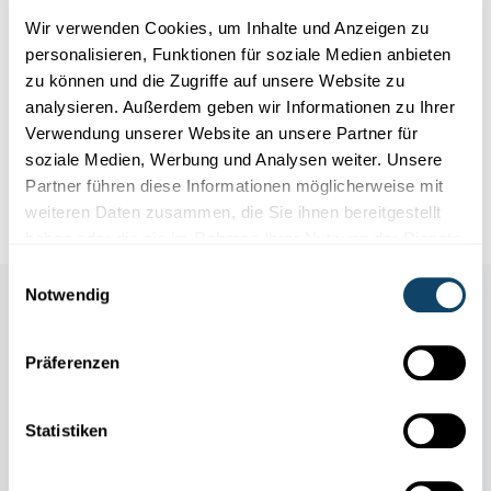
Wissen
Wir verwenden Cookies, um Inhalte und Anzeigen zu
personalisieren, Funktionen für soziale Medien anbieten
zu können und die Zugriffe auf unsere Website zu
WELCHE JOBS GIBT ES IN DER WISSENSCHAFT?
Der Beruf des Astrophysikers
analysieren. Außerdem geben wir Informationen zu Ihrer
Verwendung unserer Website an unsere Partner für
Der Astrophysiker steht mit beiden Beinen auf der Erde und hat
soziale Medien, Werbung und Analysen weiter. Unsere
den Kopf in den Wolken. Er ist Spezialist für die Bewegu...
Partner führen diese Informationen möglicherweise mit
FNR
weiteren Daten zusammen, die Sie ihnen bereitgestellt
haben oder die sie im Rahmen Ihrer Nutzung der Dienste
gesammelt haben.
Einwilligungsauswahl
Notwendig
Auch in dieser Rubrik
Präferenzen
Statistiken