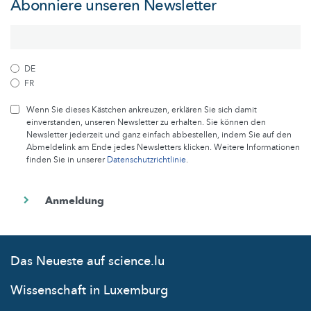
Abonniere unseren Newsletter
DE
FR
Wenn Sie dieses Kästchen ankreuzen, erklären Sie sich damit
einverstanden, unseren Newsletter zu erhalten. Sie können den
Newsletter jederzeit und ganz einfach abbestellen, indem Sie auf den
Abmeldelink am Ende jedes Newsletters klicken. Weitere Informationen
finden Sie in unserer
Datenschutzrichtlinie
.
Das Neueste auf science.lu
Wissenschaft in Luxemburg