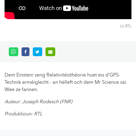
(c) RTL
Dem Einstein seng Relativitéisthéorie huet eis d'GPS-
Technik erméiglecht - an hëlleft och dem Mr Science säi
Wee ze fannen.
Auteur: Joseph Rodesch (FNR)
Produktioun: RTL