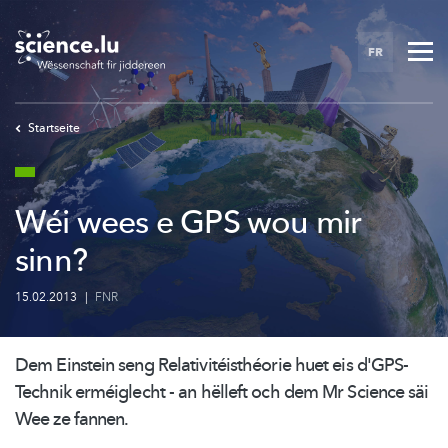
Skip
to
FR
main
content
Startseite
Wéi wees e GPS wou mir
sinn?
15.02.2013
|
FNR
Dem Einstein seng
Relativitéisthéorie
huet eis d'GPS-
Technik erméiglecht - an hëlleft och dem Mr Science säi
Wee ze fannen.