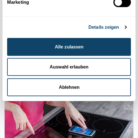
Marketing
Details zeigen
Alle zulassen
MOBIL
KOMMUNIKATIOUN
Firwat muss een am Fliger de Flugmodus um
Handy umaachen?
Auswahl erlauben
FNR
Ablehnen