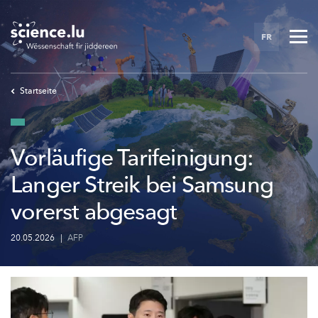
Skip
to
FR
main
content
Startseite
Vorläufige Tarifeinigung:
Langer Streik bei Samsung
vorerst abgesagt
20.05.2026
|
AFP