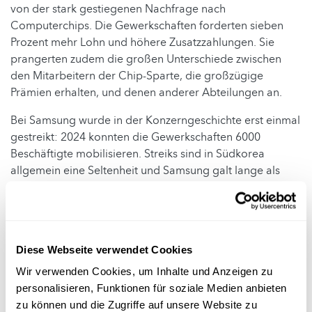
von der stark gestiegenen Nachfrage nach
Computerchips. Die Gewerkschaften forderten sieben
Prozent mehr Lohn und höhere Zusatzzahlungen. Sie
prangerten zudem die großen Unterschiede zwischen
den Mitarbeitern der Chip-Sparte, die großzügige
Prämien erhalten, und denen anderer Abteilungen an.
Bei Samsung wurde in der Konzerngeschichte erst einmal
gestreikt: 2024 konnten die Gewerkschaften 6000
Beschäftigte mobilisieren. Streiks sind in Südkorea
allgemein eine Seltenheit und Samsung galt lange als
besonders gewerkschaftsfeindlich. Der Gründer Lee
Byung Chul hatte geschworen, Gewerkschaften nicht
zuzulassen, "bis ich Erde über meinen Augen habe". Er
starb 1987. Die erste Gewerkschaft bei Samsung
Diese Webseite verwendet Cookies
Electronics wurde Ende der 2010er Jahre gegründet.
Wir verwenden Cookies, um Inhalte und Anzeigen zu
Die Geschäftsführung hatte erklärt, es dürfe "auf keinen
personalisieren, Funktionen für soziale Medien anbieten
Fall" zu einem Streik kommen. Sie sei bereit, "bis zum
zu können und die Zugriffe auf unsere Website zu