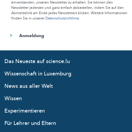
einverstanden, unseren Newsletter zu erhalten. Sie können den
Newsletter jederzeit und ganz einfach abbestellen, indem Sie auf den
Abmeldelink am Ende jedes Newsletters klicken. Weitere Informationen
finden Sie in unserer
Datenschutzrichtlinie
.
Das Neueste auf science.lu
Wissenschaft in Luxemburg
News aus aller Welt
Wissen
Experimentieren
Für Lehrer und Eltern