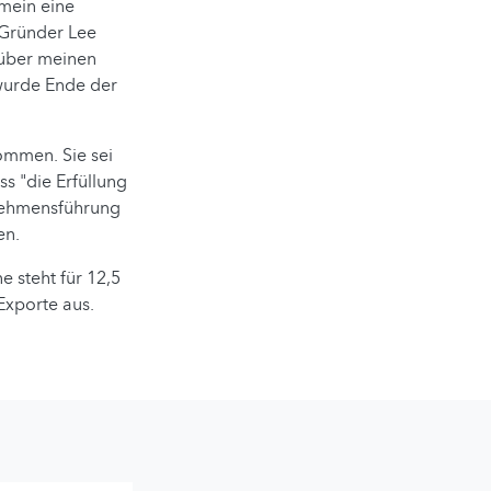
emein eine
 Gründer Lee
 über meinen
 wurde Ende der
kommen. Sie sei
ss "die Erfüllung
nehmensführung
en.
 steht für 12,5
Exporte aus.