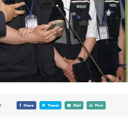
z
Share
Tweet
Mail
Print