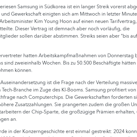
riesen Samsung in Südkorea ist ein langer Streik vorerst ab
 und Gewerkschaft einigten sich am Mittwoch in letzter Minut
Arbeitsminister Kim Young Hoon auf einen neuen Tarifvertrag,
teilte. Dieser Vertrag ist demnach aber noch vorläufig, die
glieder sollen darüber abstimmen. Streiks seien aber "bis au
rvertreter hatten Arbeitskampfmaßnahmen von Donnerstag bi
as sind zweieinhalb Wochen. Bis zu 50.500 Beschäftigte hätte
lnehmen können.
Auseinandersetzung ist die Frage nach der Verteilung massiv
 Tech-Branche im Zuge des KI-Booms. Samsung profitiert von 
hfrage nach Computerchips. Die Gewerkschaften forderten s
öhere Zusatzzahlungen. Sie prangerten zudem die großen Un
tarbeitern der Chip-Sparte, die großzügige Prämien erhalten
ngen an.
e in der Konzerngeschichte erst einmal gestreikt: 2024 konn