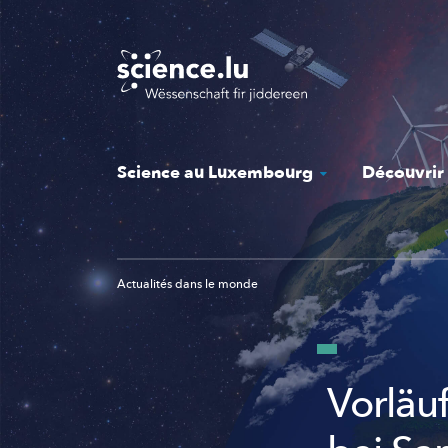
Skip
to
main
content
Science au Luxembourg
Découvrir
Actualités dans le monde
Vorläuf