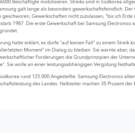
000 Beschäftigte mobilisieren. Streiks sind in Südkorea allg
amsung galt lange als besonders gewerkschaftsfeindlich. Der
 geschworen, Gewerkschaften nicht zuzulassen, "bis ich Erde
 starb 1987. Die erste Gewerkschaft bei Samsung Electronics
gründet.
rung hatte erklärt, es dürfe "auf keinen Fall" zu einem Streik 
 allerletzten Moment" im Dialog zu bleiben. Sie warnte aber, da
erkschaftlicher Forderungen die Grundprinzipien der Unter
". Sie wolle an einer leistungsabhängigen Vergütung festhalt
üdkorea rund 125.000 Angestellte. Samsung Electronics alleine
schaftsleistung des Landes. Halbleiter machen 35 Prozent der 