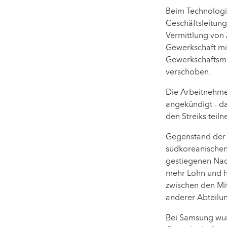
Beim Technologie
Geschäftsleitung
Vermittlung von 
Gewerkschaft mit
Gewerkschaftsmit
verschoben.
Die Arbeitnehme
angekündigt - d
den Streiks tei
Gegenstand der 
südkoreanischen
gestiegenen Nac
mehr Lohn und h
zwischen den Mi
anderer Abteilu
Bei Samsung wurd