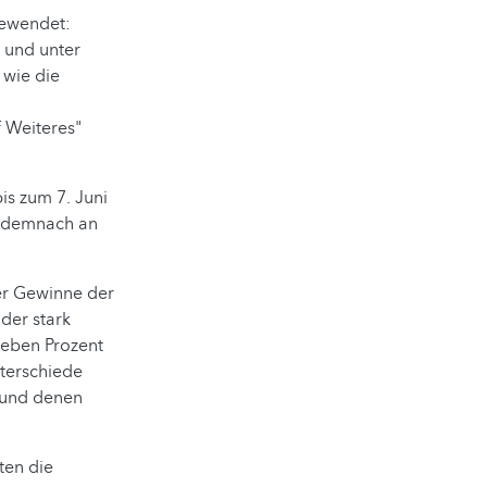
gewendet:
e und unter
 wie die
f Weiteres"
s zum 7. Juni
n demnach an
er Gewinne der
der stark
ieben Prozent
terschiede
, und denen
ten die