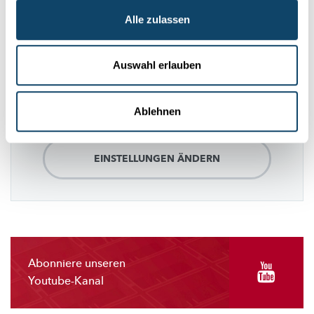
Folge
science.lu
Alle zulassen
Auswahl erlauben
Diese Plugins sind ausgeblendet, weil Sie
Cookies im Zusammenhang mit sozialen
Netzwerken abgelehnt haben. Um sie zu
Ablehnen
sehen, ändern Sie bitte Ihre Einstellungen.
EINSTELLUNGEN ÄNDERN
Abonniere unseren
Youtube-Kanal