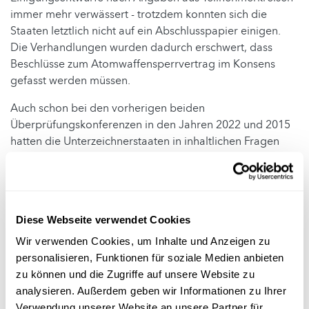
immer mehr verwässert - trotzdem konnten sich die
Staaten letztlich nicht auf ein Abschlusspapier einigen.
Die Verhandlungen wurden dadurch erschwert, dass
Beschlüsse zum Atomwaffensperrvertrag im Konsens
gefasst werden müssen.
Auch schon bei den vorherigen beiden
Überprüfungskonferenzen in den Jahren 2022 und 2015
hatten die Unterzeichnerstaaten in inhaltlichen Fragen
keine Einigung erzielt. Ungeachtet des erneuten
Scheiterns bei den jetzigen Verhandlungen bleibt der
Vertrag aber in Kraft.
Dem 1970 in Kraft getretenen Atomwaffensperrvertrag
Diese Webseite verwendet Cookies
der Vereinten Nationen, der von den fünf damaligen
Wir verwenden Cookies, um Inhalte und Anzeigen zu
Atommächten USA, Sowjetunion, China, Frankreich und
personalisieren, Funktionen für soziale Medien anbieten
Großbritannien ins Leben gerufen wurde, gehören
zu können und die Zugriffe auf unsere Website zu
mittlerweile rund 190 Staaten an. Das Abkommen
analysieren. Außerdem geben wir Informationen zu Ihrer
verpflichtet die Unterzeichnerstaaten ohne Atomwaffen,
Verwendung unserer Website an unsere Partner für