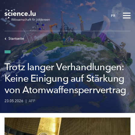
Skip
to
FR
main
content
Startseite
Trotz langer Verhandlungen:
Keine Einigung auf Stärkung
von Atomwaffensperrvertrag
23.05.2026
|
AFP