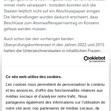
immer mehr verwässert - trotzdem konnten sich die
Staaten letztlich nicht auf ein Abschlusspapier einigen.
Die Verhandlungen wurden dadurch erschwert, dass
Beschlüsse zum Atomwaffensperrvertrag im Konsens
gefasst werden müssen.
Auch schon bei den vorherigen beiden
Überprüfungskonferenzen in den Jahren 2022 und 2015
hatten die Unterzeichnerstaaten in inhaltlichen Fragen
keine Einigung erzielt. Ungeachtet des erneuten
Scheiterns bei den jetzigen Verhandlungen bleibt der
Vertrag aber in Kraft.
Ce site web utilise des cookies.
Dem 1970 in Kraft getretenen Atomwaffensperrvertrag
der Vereinten Nationen, der von den fünf damaligen
Les cookies nous permettent de personnaliser le contenu
Atommächten USA, Sowjetunion, China, Frankreich und
et les annonces, d'offrir des fonctionnalités relatives aux
Großbritannien ins Leben gerufen wurde, gehören
médias sociaux et d'analyser notre trafic. Nous
mittlerweile rund 190 Staaten an. Das Abkommen
partageons également des informations sur l'utilisation de
verpflichtet die Unterzeichnerstaaten ohne Atomwaffen,
notre site avec nos partenaires de médias sociaux, de