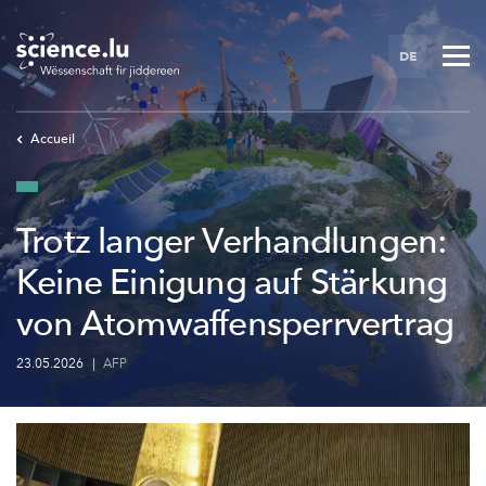
Skip
to
DE
main
content
Accueil
Trotz langer Verhandlungen:
Keine Einigung auf Stärkung
von Atomwaffensperrvertrag
23.05.2026
|
AFP