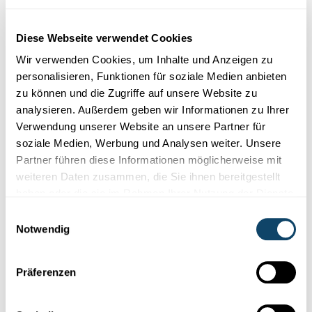
Diese Plugins sind ausgeblendet, weil Sie
Cookies im Zusammenhang mit sozialen
Diese Webseite verwendet Cookies
Netzwerken abgelehnt haben. Um sie zu
Wir verwenden Cookies, um Inhalte und Anzeigen zu
sehen, ändern Sie bitte Ihre Einstellungen.
personalisieren, Funktionen für soziale Medien anbieten
zu können und die Zugriffe auf unsere Website zu
EINSTELLUNGEN ÄNDERN
analysieren. Außerdem geben wir Informationen zu Ihrer
Verwendung unserer Website an unsere Partner für
soziale Medien, Werbung und Analysen weiter. Unsere
Partner führen diese Informationen möglicherweise mit
weiteren Daten zusammen, die Sie ihnen bereitgestellt
haben oder die sie im Rahmen Ihrer Nutzung der Dienste
Abonniere unseren
gesammelt haben.
Einwilligungsauswahl
Youtube-Kanal
Notwendig
Präferenzen
Folge der Welt der Wissenschaft