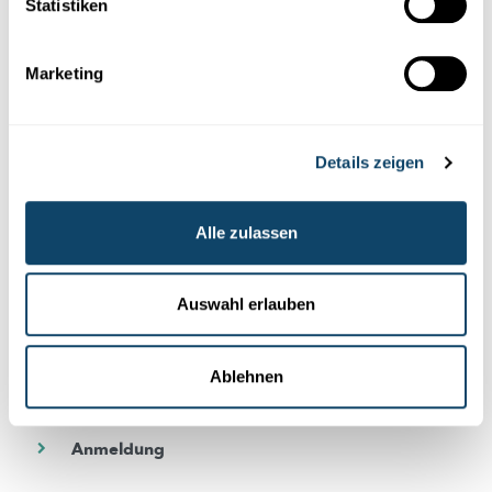
und Forschung in Luxemburg
Statistiken
Melde dich kostenlos bei unserem Newsletter an und
Marketing
erhalte jeden Monat die besten Artikel von science.lu
Abonniere unseren Newsletter
Details zeigen
Alle zulassen
DE
FR
Auswahl erlauben
Wenn Sie dieses Kästchen ankreuzen, erklären Sie sich damit
einverstanden, unseren Newsletter zu erhalten. Sie können den
Newsletter jederzeit und ganz einfach abbestellen, indem Sie auf den
Abmeldelink am Ende jedes Newsletters klicken. Weitere Informationen
Ablehnen
finden Sie in unserer
Datenschutzrichtlinie
.