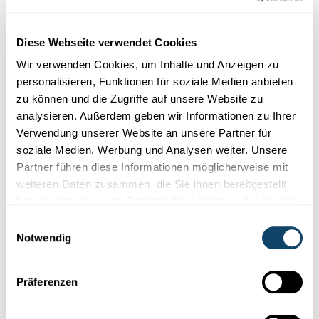
Diese Webseite verwendet Cookies
Wir verwenden Cookies, um Inhalte und Anzeigen zu
personalisieren, Funktionen für soziale Medien anbieten
GEODYNAMIK
zu können und die Zugriffe auf unsere Website zu
En halleft Jorhonnert Miessungen zu
analysieren. Außerdem geben wir Informationen zu Ihrer
Lëtzebuerg
Verwendung unserer Website an unsere Partner für
soziale Medien, Werbung und Analysen weiter. Unsere
Wann et iergendwou op der Äerd rubbelt, da mierke mir dat
Partner führen diese Informationen möglicherweise mit
hei zu Lëtzebuerg.
weiteren Daten zusammen, die Sie ihnen bereitgestellt
MNHN
,
ECGS
haben oder die sie im Rahmen Ihrer Nutzung der Dienste
gesammelt haben.
Einwilligungsauswahl
Notwendig
Folge
science.lu
Präferenzen