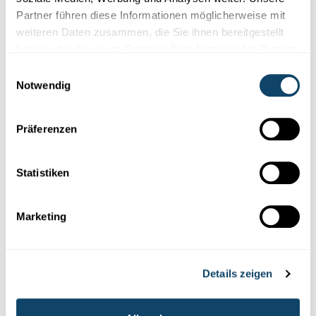
Partner führen diese Informationen möglicherweise mit
weiteren Daten zusammen, die Sie ihnen bereitgestellt
Diese Plugins sind ausgeblendet, weil Sie
haben oder die sie im Rahmen Ihrer Nutzung der Dienste
Cookies im Zusammenhang mit sozialen
gesammelt haben.
Netzwerken abgelehnt haben. Um sie zu
Einwilligungsauswahl
sehen, ändern Sie bitte Ihre Einstellungen.
Notwendig
EINSTELLUNGEN ÄNDERN
Präferenzen
Statistiken
Marketing
Abonniere unseren
Youtube-Kanal
Details zeigen