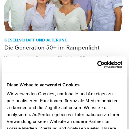
GESELLSCHAFT UND ALTERUNG
Die Generation 50+ im Rampenlicht
Wie geht es der Generation 50+ bei uns? Das untersucht das
luxemburgische
Team von SHARE, einer langfristigen Studie,
die in Befragungen Daten zur Gesundheit, zum Altern und zur
Rente erhebt.
Diese Webseite verwendet Cookies
Liser
Wir verwenden Cookies, um Inhalte und Anzeigen zu
personalisieren, Funktionen für soziale Medien anbieten
zu können und die Zugriffe auf unsere Website zu
analysieren. Außerdem geben wir Informationen zu Ihrer
Folge
science.lu
Verwendung unserer Website an unsere Partner für
soziale Medien, Werbung und Analysen weiter. Unsere