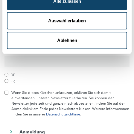
Folge der Welt der Wissenschaft
Alle zulassen
und Forschung in Luxemburg
Auswahl erlauben
Melde dich kostenlos bei unserem Newsletter an und
erhalte jeden Monat die besten Artikel von science.lu
Ablehnen
Abonniere unseren Newsletter
DE
FR
Wenn Sie dieses Kästchen ankreuzen, erklären Sie sich damit
einverstanden, unseren Newsletter zu erhalten. Sie können den
Newsletter jederzeit und ganz einfach abbestellen, indem Sie auf den
Abmeldelink am Ende jedes Newsletters klicken. Weitere Informationen
finden Sie in unserer
Datenschutzrichtlinie
.