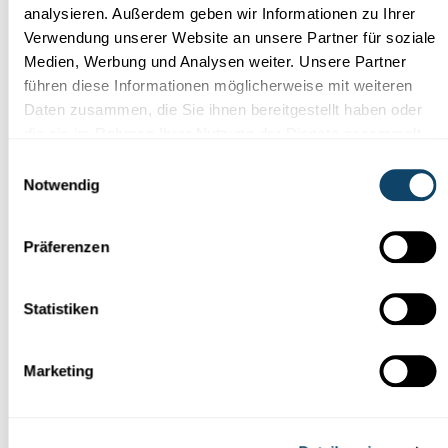
Wissenschaft weiter gestiegen
analysieren. Außerdem geben wir Informationen zu Ihrer
Wie bewerten die Luxemburger die Rolle der Wissenschaft in
Verwendung unserer Website an unsere Partner für soziale
der
Covid-Pandemie?
Wie hoch ist das Interesse an der
Medien, Werbung und Analysen weiter. Unsere Partner
Wissens...
führen diese Informationen möglicherweise mit weiteren
FNR
Daten zusammen, die Sie ihnen bereitgestellt haben oder
die sie im Rahmen Ihrer Nutzung der Dienste gesammelt
haben.
Einwilligungsauswahl
Notwendig
Präferenzen
Statistiken
Wissenschaft in der Gesellschaft
Marketing
INTERAKTIVE KONFERENZ
Wie kann man als Bürger seine