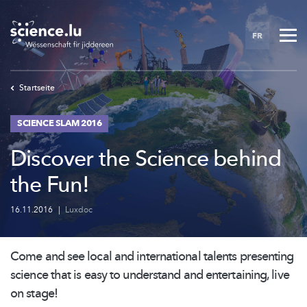
Skip
to
FR
main
content
Startseite
SCIENCE SLAM 2016
Discover the Science behind
the Fun!
16.11.2016
|
Luxdoc
Come and see local and international talents presenting
science that is easy to understand and entertaining, live
on stage!