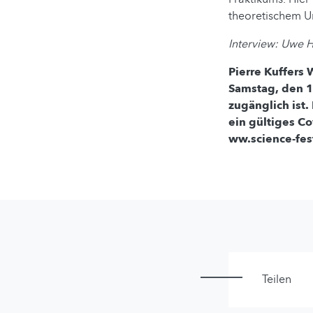
theoretischem Un
Interview: Uwe 
Pierre Kuffers 
Samstag, den 1
zugänglich ist
ein gültiges Co
ww.science-fest
Teilen