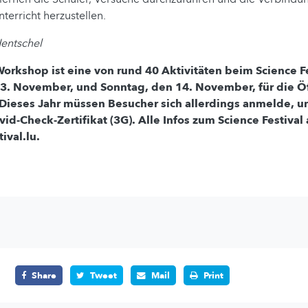
terricht herzustellen.
Hentschel
Workshop ist eine von rund 40 Aktivitäten beim Science F
3. November, und Sonntag, den 14. November, für die Öf
. Dieses Jahr müssen Besucher sich allerdings anmelde, 
vid-Check-Zertifikat (3G). Alle Infos zum Science Festival 
ival.lu.
Share
Tweet
Mail
Print