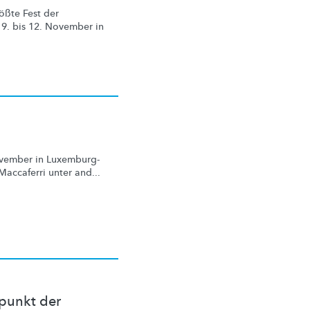
rößte Fest der
9. bis 12. November in
ovember in
Luxemburg-
accaferri unter and...
lpunkt der