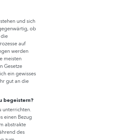
stehen und sich
lgegenwärtig, ob
 die
rozesse auf
ungen werden
ie meisten
en Gesetze
ch ein gewisses
hr gut an die
zu begeistern?
 unterrichten.
es einen Bezug
um abstrakte
während des
ung zum