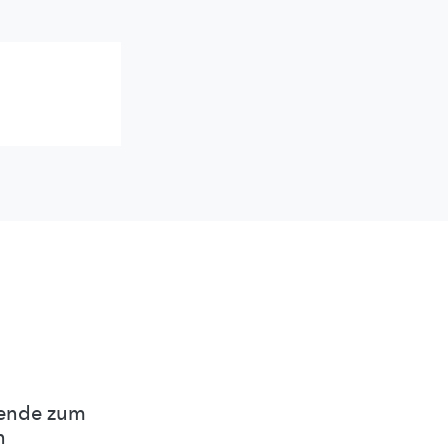
nende zum
n