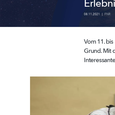
Erlebn
08.11.2021
|
FNR
Vom 11. bis 
Grund.
Mit d
Interessant