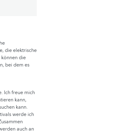
che
, die elektrische
m können die
n, bei dem es
e. Ich freue mich
tieren kann,
suchen kann.
ivals werde ich
. Zusammen
 werden auch an