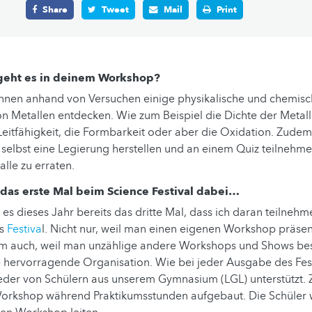
Share
Tweet
Mail
Print
geht es in deinem Workshop?
nnen anhand von Versuchen einige physikalische und chemis
n Metallen entdecken. Wie zum Beispiel die Dichte der Metalle
eitfähigkeit, die Formbarkeit oder aber die Oxidation. Zude
selbst eine Legierung herstellen und an einem Quiz teilnehme
lle zu erraten.
t das erste Mal beim Science Festival dabei…
t es dieses Jahr bereits das dritte Mal, dass ich daran teilnehm
as
Festiva
l. Nicht nur, weil man einen eigenen Workshop präsen
em auch, weil man unzählige andere Workshops und Shows be
 hervorragende Organisation. Wie bei jeder Ausgabe des Fest
eder von Schülern aus unserem Gymnasium (LGL) unterstützt
orkshop während Praktikumsstunden aufgebaut. Die Schüler