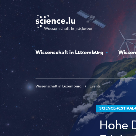
Skip
to
main
content
Wissenschaft in Luxemburg
Wissen
Wissenschaft in Luxemburg
Events
SCIENCE-FESTIVA
Hohe D