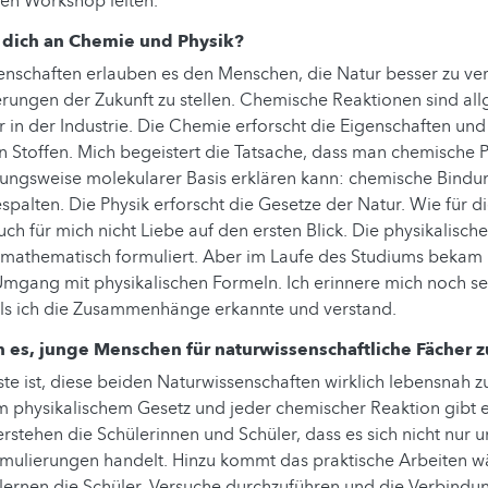
den Workshop leiten.
 dich an Chemie und Physik?
enschaften erlauben es den Menschen, die Natur besser zu ver
rungen der Zukunft zu stellen. Chemische Reaktionen sind al
r in der Industrie. Die Chemie erforscht die Eigenschaften und
Stoffen. Mich begeistert die Tatsache, dass man chemische P
ungsweise molekularer Basis erklären kann: chemische Bind
spalten. Die Physik erforscht die Gesetze der Natur. Wie für d
uch für mich nicht Liebe auf den ersten Blick. Die physikalisch
mathematisch formuliert. Aber im Laufe des Studiums bekam i
mgang mit physikalischen Formeln. Ich erinnere mich noch se
s ich die Zusammenhänge erkannte und verstand.
n es, junge Menschen für naturwissenschaftliche Fächer 
ste ist, diese beiden Naturwissenschaften wirklich lebensnah zu
m physikalischem Gesetz und jeder chemischer Reaktion gibt 
erstehen die Schülerinnen und Schüler, dass es sich nicht nur 
mulierungen handelt. Hinzu kommt das praktische Arbeiten 
 lernen die Schüler, Versuche durchzuführen und die Verbind