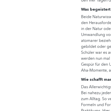
den vier Tagen 
Was begeistert
Beide Naturwiss
den Herausforde
in der Natur ode
Umwandlung von 
atomarer bezieh
gebildet oder ge
Schüler war es a
werden nun mal 
Gespür für den U
Aha-Momente, al
Wie schafft ma
Das Allerwichtig
Bei nahezu jede
zum Alltag. So v
Formeln und For
Praktikums. Hier