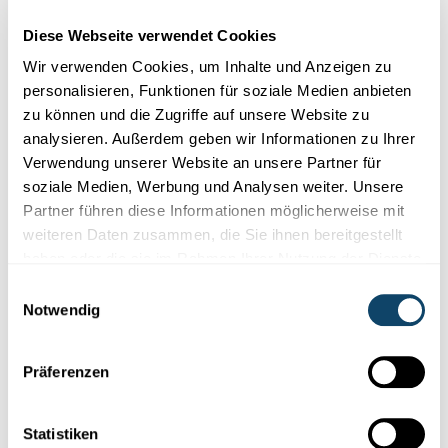
Umgang mit der Umwelt zu fordern. Beim Workshop vor
Diese Webseite verwendet Cookies
zwei Jahren hatten wir aber auch viele interessierte
Wir verwenden Cookies, um Inhalte und Anzeigen zu
Eltern, die mehr über das Plastik in Kosmetikprodukten
personalisieren, Funktionen für soziale Medien anbieten
erfahren wollten.
zu können und die Zugriffe auf unsere Website zu
Siehst du denn eine realistische Chance,
analysieren. Außerdem geben wir Informationen zu Ihrer
Verwendung unserer Website an unsere Partner für
das Problem in absehbarer Zeit in den
soziale Medien, Werbung und Analysen weiter. Unsere
Griff zu bekommen?
Partner führen diese Informationen möglicherweise mit
weiteren Daten zusammen, die Sie ihnen bereitgestellt
Eines ist sicher: Ohne Handeln kann das Problem nicht
haben oder die sie im Rahmen Ihrer Nutzung der Dienste
gelöst werden. Die gute Nachricht ist aber, dass jeder
gesammelt haben.
Einwilligungsauswahl
einfache Schritte unternehmen kann, um den eigenen
Notwendig
Plastikkonsum einzuschränken. Wie einst ein Teilnehmer
unseres Workshops sagte: „If I change, one thing
changes.“
Präferenzen
Die Verantwortung liegt aber nicht nur beim Verbraucher.
Wir benötigen darüber hinaus Gesetze, welche die
Statistiken