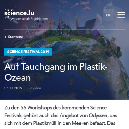
Skip
to
FR
main
content
Startseite
SCIENCE FESTIVAL 2019
Auf Tauchgang im Plastik-
Ozean
05.11.2019
|
Odyssea
Zu den 56 Workshops des kommenden Science
Festivals gehört auch das Angebot von Odyssea, das
sich mit dem Plastikmüll in den Meeren befasst. Das