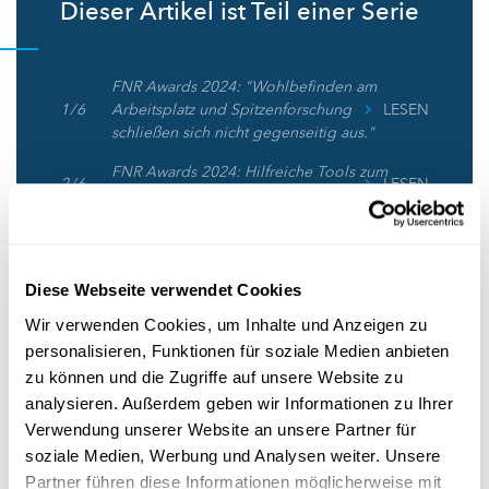
Dieser Artikel ist Teil einer Serie
FNR Awards 2024: "Wohlbefinden am
1 / 6
Arbeitsplatz und Spitzenforschung
LESEN
schließen sich nicht gegenseitig aus."
FNR Awards 2024: Hilfreiche Tools zum
2 / 6
LESEN
Aufspüren schädlicher Programme
FNR Awards 2024: Umweltbildung in
3 / 6
LESEN
der Region Minett fördern
Diese Webseite verwendet Cookies
FNR Awards 2024: Wie
4 / 6
Netzwerkmodelle der Psychotherapie
LESEN
Wir verwenden Cookies, um Inhalte und Anzeigen zu
zu Hilfe kommen können
personalisieren, Funktionen für soziale Medien anbieten
zu können und die Zugriffe auf unsere Website zu
FNR Awards 2024 : „Wurzeln zum
5 / 6
Lesen
analysieren. Außerdem geben wir Informationen zu Ihrer
Wachsen und Flügel zum Fliegen“.
Verwendung unserer Website an unsere Partner für
FNR Awards 2024 : Eine Methode zur
soziale Medien, Werbung und Analysen weiter. Unsere
6 / 6
Optimierung des Auftragens von
LESEN
Partner führen diese Informationen möglicherweise mit