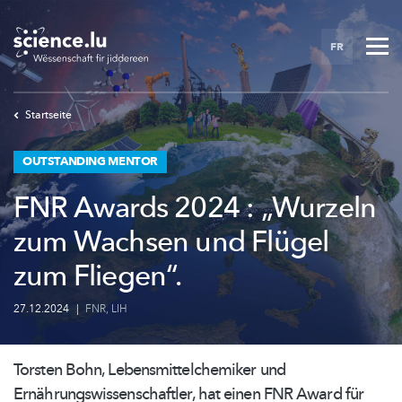
Skip
to
FR
main
content
Startseite
OUTSTANDING MENTOR
FNR Awards 2024 : „Wurzeln
zum Wachsen und Flügel
zum Fliegen“.
27.12.2024
|
FNR
,
LIH
Torsten Bohn,
Lebensmittelchemiker
und
Ernährungswissenschaftler,
hat einen FNR Award für