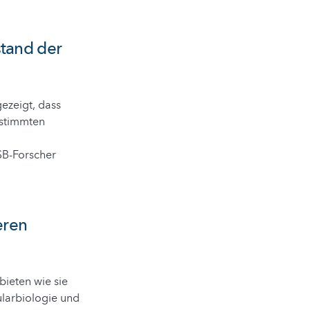
stand der
gezeigt, dass
estimmten
SB-Forscher
eren
ieten wie sie
ularbiologie und