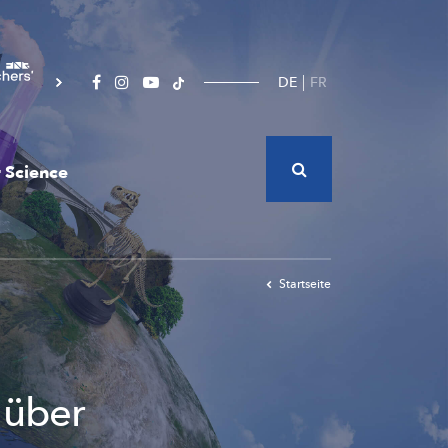
DE
FR
 Science
Startseite
 über