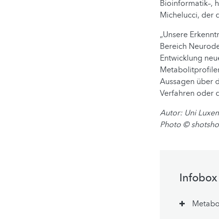
Bioinformatik–, 
Michelucci, der 
„Unsere Erkenntn
Bereich Neurodeg
Entwicklung neu
Metabolitprofil
Aussagen über d
Verfahren oder d
Autor: Uni Luxe
Photo
© shotsh
Infobox
Metabol