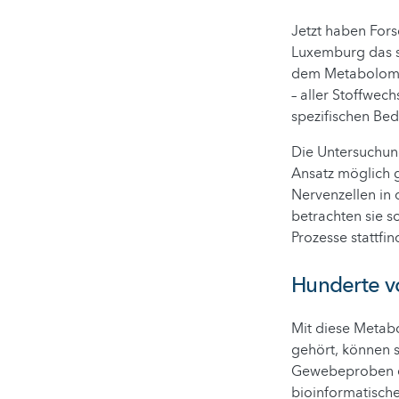
Jetzt haben For
Luxemburg das 
dem Metabolom v
– aller Stoffwec
spezifischen Be
Die Untersuchun
Ansatz möglich g
Nervenzellen in 
betrachten sie 
Prozesse stattfin
Hunderte vo
Mit diese Metabo
gehört, können 
Gewebeproben er
bioinformatisch