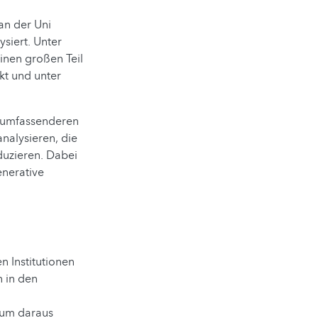
an der Uni
iert. Unter
inen großen Teil
kt und unter
h umfassenderen
nalysieren, die
duzieren. Dabei
enerative
n Institutionen
 in den
 um daraus