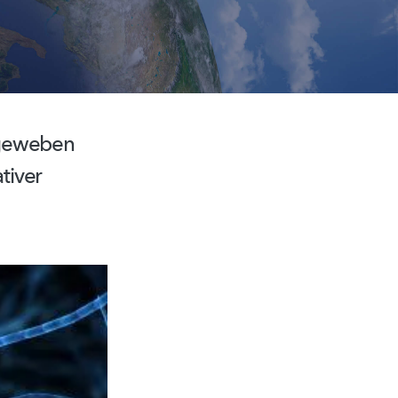
geweben
tiver