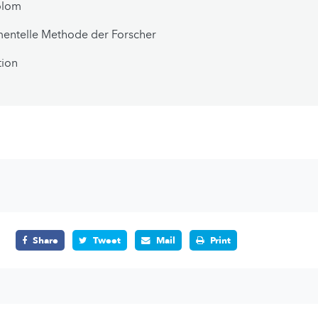
olom
entelle Methode der Forscher
tion
Share
Tweet
Mail
Print