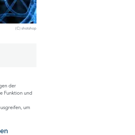
(C) shotshop
gen der
re Funktion und
ausgreifen, um
ben