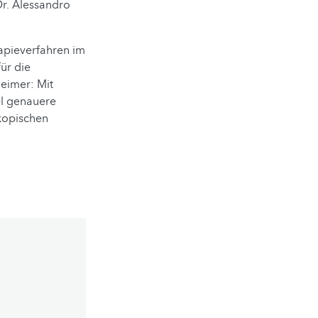
Dr. Alessandro
rapieverfahren im
ür die
eimer: Mit
el genauere
skopischen