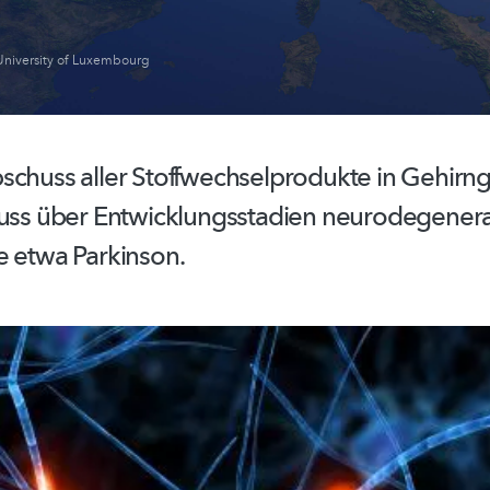
University of Luxembourg
schuss aller
Stoffwechselprodukte
in Gehirn
luss über
Entwicklungsstadien
neurodegenera
e etwa Parkinson.