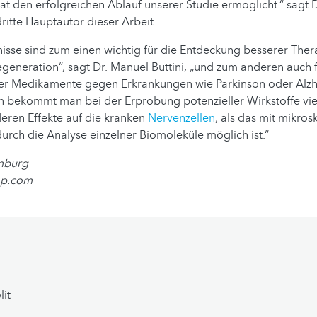
hat den erfolgreichen Ablauf unserer Studie ermöglicht.“ sagt 
dritte Hauptautor dieser Arbeit.
isse sind zum einen wichtig für die Entdeckung besserer The
eneration“, sagt Dr. Manuel Buttini, „und zum anderen auch f
er Medikamente gegen Erkrankungen wie Parkinson oder Alzh
en bekommt man bei der Erprobung potenzieller Wirkstoffe vi
eren Effekte auf die kranken
Nervenzellen
, als das mit mikro
urch die Analyse einzelner Biomoleküle möglich ist.“
mburg
op.com
it