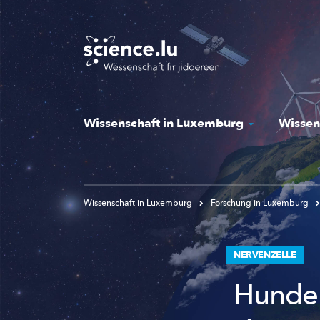
Skip
to
main
content
Wissenschaft in Luxemburg
Wissen
Wissenschaft in Luxemburg
Forschung in Luxemburg
NERVENZELLE
Hunder