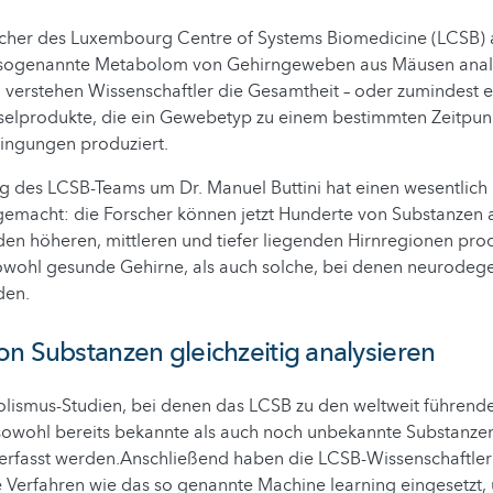
scher des Luxembourg Centre of Systems Biomedicine (LCSB) 
sogenannte Metabolom von Gehirngeweben aus Mäusen analys
erstehen Wissenschaftler die Gesamtheit – oder zumindest e
hselprodukte, die ein Gewebetyp zu einem bestimmten Zeitpun
dingungen produziert.
g des LCSB-Teams um Dr. Manuel Buttini hat einen wesentlic
emacht: die Forscher können jetzt Hunderte von Substanzen a
den höheren, mittleren und tiefer liegenden Hirnregionen pro
sowohl gesunde Gehirne, als auch solche, bei denen neurodeg
den.
n Substanzen gleichzeitig analysieren
lismus-Studien, bei denen das LCSB zu den weltweit führende
sowohl bereits bekannte als auch noch unbekannte Substanzen
fasst werden.Anschließend haben die LCSB-Wissenschaftler
e Verfahren wie das so genannte Machine learning eingesetzt,