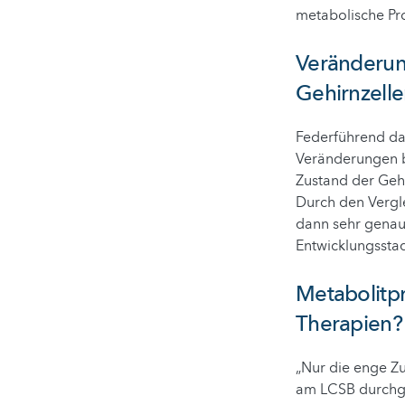
metabolische Pro
Veränderung
Gehirnzell
Federführend dab
Veränderungen be
Zustand der Gehi
Durch den Vergl
dann sehr genau
Entwicklungsstad
Metabolitpr
Therapien?
„Nur die enge Z
am LCSB durchge