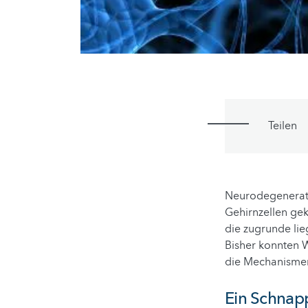
Teilen
Neurodegenerati
Gehirnzellen gek
die zugrunde li
Bisher konnten W
die Mechanismen
Ein Schnap