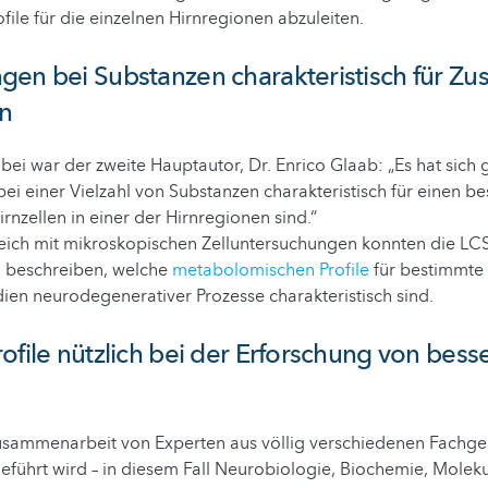
file für die einzelnen Hirnregionen abzuleiten.
en bei Substanzen charakteristisch für Zu
en
ei war der zweite Hauptautor, Dr. Enrico Glaab: „Es hat sich 
i einer Vielzahl von Substanzen charakteristisch für einen b
rnzellen in einer der Hirnregionen sind.“
eich mit mikroskopischen Zelluntersuchungen konnten die LC
 beschreiben, welche
metabolomischen Profile
für bestimmte
ien neurodegenerativer Prozesse charakteristisch sind.
ofile nützlich bei der Erforschung von bess
usammenarbeit von Experten aus völlig verschiedenen Fachgeb
führt wird – in diesem Fall Neurobiologie, Biochemie, Molek