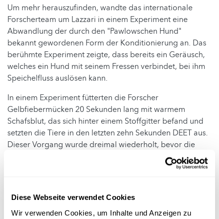
Um mehr herauszufinden, wandte das internationale
Forscherteam um Lazzari in einem Experiment eine
Abwandlung der durch den "Pawlowschen Hund"
bekannt gewordenen Form der Konditionierung an. Das
berühmte Experiment zeigte, dass bereits ein Geräusch,
welches ein Hund mit seinem Fressen verbindet, bei ihm
Speichelfluss auslösen kann.
In einem Experiment fütterten die Forscher
Gelbfiebermücken 20 Sekunden lang mit warmem
Schafsblut, das sich hinter einem Stoffgitter befand und
setzten die Tiere in den letzten zehn Sekunden DEET aus.
Dieser Vorgang wurde dreimal wiederholt, bevor die
Mücken ausschließlich dem Geruch des Abwehrmittels
ausgesetzt wurden - ohne dass sich Blut unter dem
Stoffgitter befand. Mehr als 60 Prozent der Tiere
versuchten trotzdem, in den Stoff zu stechen.
Diese Webseite verwendet Cookies
Im Anschluss besprühte einer der Forscher eine Hand mit
Wir verwenden Cookies, um Inhalte und Anzeigen zu