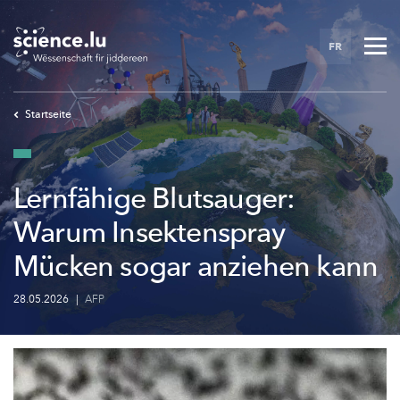
Skip
to
FR
main
content
Startseite
Lernfähige Blutsauger:
Warum Insektenspray
Mücken sogar anziehen kann
28.05.2026
|
AFP