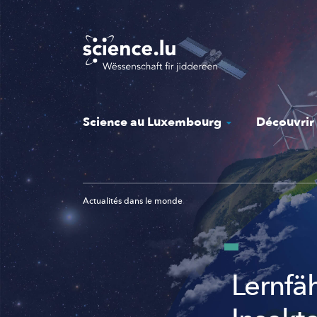
Skip
to
main
content
Science au Luxembourg
Découvrir
Actualités dans le monde
Lernfä