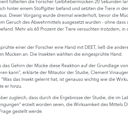
ment fütterten die Forscher Gelbfiebermücken 20 Sekunden l
ich hinter einem Stoffgitter befand und setzten die Tiere in de
us. Dieser Vorgang wurde dreimal wiederholt, bevor die Mü
em Geruch des Abwehrmittels ausgesetzt wurden - ohne dass s
befand. Mehr als 60 Prozent der Tiere versuchten trotzdem, in 
prühte einer der Forscher eine Hand mit DEET, ließ die ande
en Mücken an. Die Insekten wählten die eingesprühte Hand.
ss das Gehirn der Mücke diese Reaktion auf der Grundlage vo
n kann", erklärte der Mitautor der Studie, Clement Vinauger
 "Was das Insekt gelernt hat, ist genauso wichtig wie die Wirk
e er hinzu.
aber zugleich, dass durch die Ergebnisse der Studie, die im La
gungen" erzielt worden seien, die Wirksamkeit des Mittels D
 Frage gestellt werde.