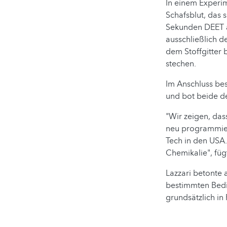
In einem Experi
Schafsblut, das s
Sekunden DEET a
ausschließlich d
dem Stoffgitter 
stechen.
Im Anschluss bes
und bot beide d
"Wir zeigen, da
neu programmiere
Tech in den USA.
Chemikalie", fügt
Lazzari betonte 
bestimmten Bedin
grundsätzlich in