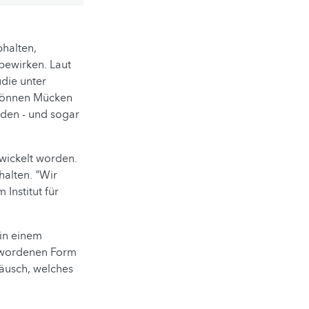
bhalten,
bewirken. Laut
udie unter
h können Mücken
nden - und sogar
wickelt worden.
halten. "Wir
Institut für
in einem
ewordenen Form
räusch, welches