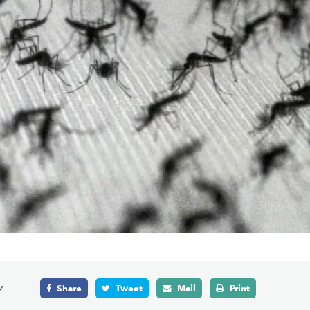
z
Share
Tweet
Mail
Print