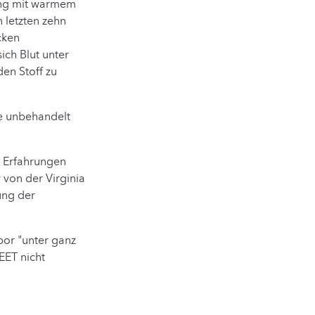
ang mit warmem
n letzten zehn
cken
ich Blut unter
den Stoff zu
re unbehandelt
n Erfahrungen
 von der Virginia
ung der
bor "unter ganz
EET nicht