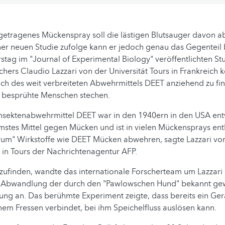
getragenes Mückenspray soll die lästigen Blutsauger davon a
ner neuen Studie zufolge kann er jedoch genau das Gegenteil 
tag im "Journal of Experimental Biology" veröffentlichten St
chers Claudio Lazzari von der Universität Tours in Frankreic
ch des weit verbreiteten Abwehrmittels DEET anziehend zu fi
 besprühte Menschen stechen.
nsektenabwehrmittel DEET war in den 1940ern in den USA ent
samstes Mittel gegen Mücken und ist in vielen Mückensprays ent
rum" Wirkstoffe wie DEET Mücken abwehren, sagte Lazzari vom 
 in Tours der Nachrichtenagentur AFP.
ufinden, wandte das internationale Forscherteam um Lazzari 
e Abwandlung der durch den "Pawlowschen Hund" bekannt g
ung an. Das berühmte Experiment zeigte, dass bereits ein Ge
nem Fressen verbindet, bei ihm Speichelfluss auslösen kann.