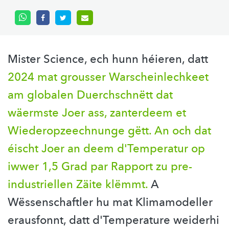
Mister Science, ech hunn héieren, datt
2024 mat grousser Warscheinlechkeet
am globalen Duerchschnëtt dat
wäermste Joer ass, zanterdeem et
Wiederopzeechnunge gëtt. An och dat
éischt Joer an deem d'Temperatur op
iwwer 1,5 Grad par Rapport zu pre-
industriellen Zäite klëmmt.
A
Wëssenschaftler hu mat Klimamodeller
erausfonnt, datt d'Temperature weiderhi