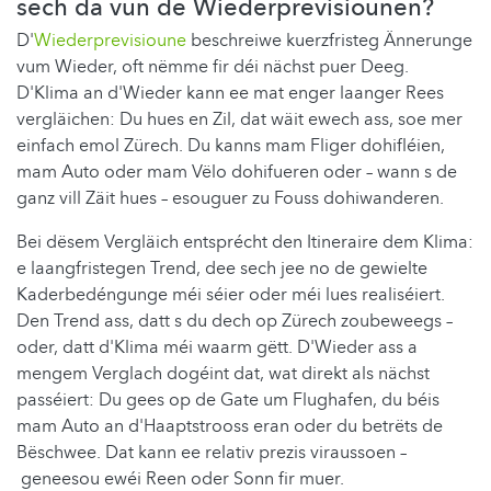
sech da vun de Wiederprevisiounen?
D'
Wiederprevisioune
beschreiwe kuerzfristeg Ännerunge
vum Wieder, oft nëmme fir déi nächst puer Deeg.
D'Klima an d'Wieder kann ee mat enger laanger Rees
vergläichen: Du hues en Zil, dat wäit ewech ass, soe mer
einfach emol Zürech. Du kanns mam Fliger dohifléien,
mam Auto oder mam Vëlo dohifueren oder – wann s de
ganz vill Zäit hues – esouguer zu Fouss dohiwanderen.
Bei dësem Vergläich entsprécht den Itineraire dem Klima:
e laangfristegen Trend, dee sech jee no de gewielte
Kaderbedéngunge méi séier oder méi lues realiséiert.
Den Trend ass, datt s du dech op Zürech zoubeweegs –
oder, datt d'Klima méi waarm gëtt. D'Wieder ass a
mengem Verglach dogéint dat, wat direkt als nächst
passéiert: Du gees op de Gate um Flughafen, du béis
mam Auto an d'Haaptstrooss eran oder du betrëts de
Bëschwee. Dat kann ee relativ prezis viraussoen –
geneesou ewéi Reen oder Sonn fir muer.