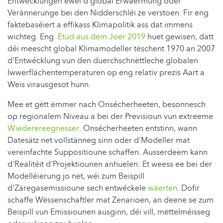
Entwécklungen ewéi d'global Erwäermung oder
Verännerunge bei den Nidderschléi ze verstoen. Fir eng
faktebaséiert a effikass
Klimapolitik ass dat immens
wichteg. Eng
Etüd aus dem Joer 2019
huet gewisen, datt
déi meescht global Klimamodeller tëschent 1970 an 2007
d'Entwécklung vun den duerchschnëttleche globalen
Iwwerflächentemperaturen op eng relativ prezis Aart a
Weis virausgesot hunn.
Mee et gëtt ëmmer nach Onsécherheeten, besonnesch
op regionalem Niveau a bei der Previsioun vun extreeme
Wiederereegnesser
. Onsécherheeten entstinn, wann
Datesätz net vollstänneg sinn oder d'Modeller mat
vereinfachte Suppositioune schaffen. Ausserdeem kann
d'Realitéit d'Projektiounen anhuelen: Et weess ee bei der
Modelléierung jo net, wéi zum Beispill
d'Zäregasemissioune sech entwéckele
wäerten
. Dofir
schaffe Wëssenschaftler mat Zenarioen, an deene se zum
Beispill vun Emissiounen ausginn, déi vill, mëttelméisseg