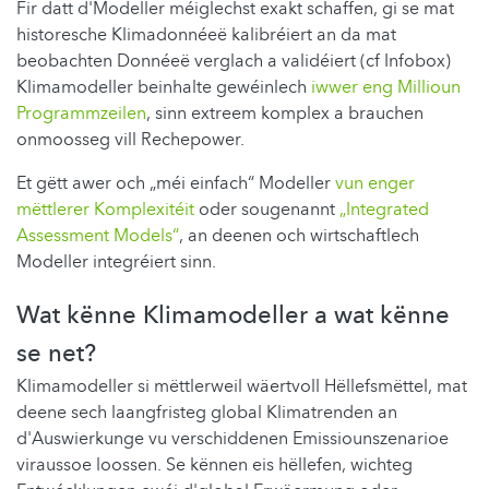
Fir datt d'Modeller méiglechst exakt schaffen, gi se mat
historesche Klimadonnéeë kalibréiert an da mat
beobachten Donnéeë verglach a validéiert (cf Infobox)
Klimamodeller beinhalte gewéinlech
iwwer eng Millioun
Programmzeilen
, sinn extreem komplex a brauchen
onmoosseg vill Rechepower.
Et gëtt awer och „méi einfach“ Modeller
vun enger
mëttlerer Komplexitéit
oder sougenannt
„Integrated
Assessment Models“
, an deenen och wirtschaftlech
Modeller integréiert sinn.
Wat kënne Klimamodeller a wat kënne
se net?
Klimamodeller si mëttlerweil wäertvoll Hëllefsmëttel, mat
deene sech laangfristeg global Klimatrenden an
d'Auswierkunge vu verschiddenen Emissiounszenarioe
viraussoe loossen. Se kënnen eis hëllefen, wichteg