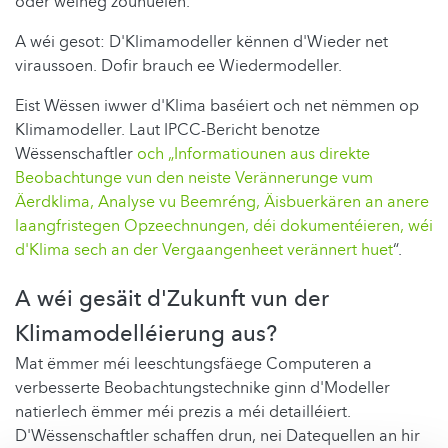
oder wéineg zouhuelen.
A wéi gesot: D'Klimamodeller kënnen d'Wieder net
viraussoen. Dofir brauch ee Wiedermodeller.
Eist Wëssen iwwer d'Klima baséiert och net nëmmen op
Klimamodeller. Laut IPCC-Bericht benotze
Wëssenschaftler
och „Informatiounen aus direkte
Beobachtunge vun den neiste Verännerunge vum
Äerdklima, Analyse vu Beemréng, Äisbuerkären an anere
laangfristegen Opzeechnungen, déi dokumentéieren, wéi
d'Klima sech an der Vergaangenheet verännert huet
“.
A wéi gesäit d'Zukunft vun der
Klimamodelléierung aus?
Mat ëmmer méi leeschtungsfäege Computeren a
verbesserte Beobachtungstechnike ginn d'Modeller
natierlech ëmmer méi prezis a méi detailléiert.
D'Wëssenschaftler schaffen drun, nei Datequellen an hir