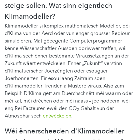
steige sollen. Wat sinn eigentlech
Klimamodeller?
Klimamodeller si komplex mathematesch Modeller, déi
d'Klima vun der Äerd oder vun enger grousser Regioun
simuléieren. Mat gëeegente Computerprogrammer
kënne Wëssenschaftler Aussoen doriwwer treffen, wéi
d'Klima sech ënner bestëmmte Viraussetzungen an der
Zukunft wäert entwéckelen. Ënner „Zukunft“ verstinn
d'Klimafuerscher Joerzéngten oder esouguer
Joerhonnerten. Fir esou laang Zäitraim soen
d'Klimamodeller Trenden a Mustere viraus. Also zum
Beispill: D'Klima gëtt am Duerchschnëtt méi waarm oder
méi kal, méi dréchen oder méi naass – jee nodeem, wéi
eng Rei Facteuren ewéi den CO
-Gehalt vun der
2
Atmosphär sech
entwéckelen
.
Wéi ënnerscheeden d'Klimamodeller