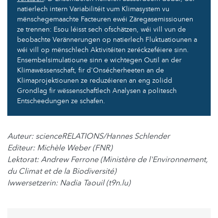
natierlech intern Variabilitéit vum Klimasystem vu
mënschegemaachte Facteuren ewéi Zäregasemissiounen
ze trennen: Esou léisst sech ofschätzen, wéi vill vun de
beobachte Verännerungen op natierlech Fluktuatiounen a
wéi vill op mënschlech Aktivitéiten zeréckzeféiere sinn.
Ensembelsimulatioune sinn e wichtegen Outil an der
Klimawëssenschaft, fir d'Onsécherheeten an de
Klimaprojektiounen ze reduzéieren an eng zolidd
Grondlag fir wëssenschaftlech Analysen a politesch
Entscheedungen ze schafen.
Auteur: scienceRELATIONS/Hannes Schlender
Editeur: Michèle Weber (FNR)
Lektorat: Andrew Ferrone (Ministère de l'Environnement,
du Climat et de la Biodiversité)
Iwwersetzerin: Nadia Taouil (t9n.lu)