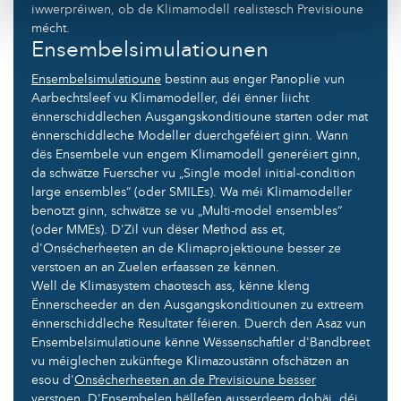
iwwerpréiwen, ob de Klimamodell realistesch Previsioune
mécht.
Ensembelsimulatiounen
Ensembelsimulatioune
bestinn aus enger Panoplie vun
Aarbechtsleef vu Klimamodeller, déi ënner liicht
ënnerschiddlechen Ausgangskonditioune starten oder mat
ënnerschiddleche Modeller duerchgeféiert ginn. Wann
dës Ensembele vun engem Klimamodell generéiert ginn,
da schwätze Fuerscher vu „Single model initial-condition
large ensembles“ (oder SMILEs). Wa méi Klimamodeller
benotzt ginn, schwätze se vu „Multi-model ensembles“
(oder MMEs). D'Zil vun dëser Method ass et,
d'Onsécherheeten an de Klimaprojektioune besser ze
verstoen an an Zuelen erfaassen ze kënnen.
Well de Klimasystem chaotesch ass, kënne kleng
Ënnerscheeder an den Ausgangskonditiounen zu extreem
ënnerschiddleche Resultater féieren. Duerch den Asaz vun
Ensembelsimulatioune kënne Wëssenschaftler d'Bandbreet
vu méiglechen zukünftege Klimazoustänn ofschätzen an
esou d'
Onsécherheeten an de Previsioune besser
verstoen
. D'Ensembelen hëllefen ausserdeem dobäi, déi