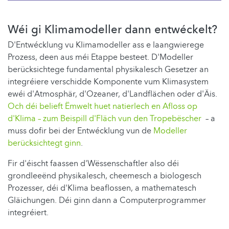
Wéi gi Klimamodeller dann entwéckelt?
D'Entwécklung vu Klimamodeller ass e laangwierege
Prozess, deen aus méi Etappe besteet. D'Modeller
berücksichtege fundamental physikalesch Gesetzer an
integréiere verschidde Komponente vum Klimasystem
ewéi d'Atmosphär, d'Ozeaner, d'Landflächen oder d'Äis.
Och déi belieft Ëmwelt huet natierlech en Afloss op
d'Klima – zum Beispill d'Fläch vun den Tropebëscher
– a
muss dofir bei der Entwécklung vun de
Modeller
berücksichtegt ginn
.
Fir d'éischt faassen d'Wëssenschaftler also déi
grondleeënd physikalesch, cheemesch a biologesch
Prozesser, déi d'Klima beaflossen, a mathematesch
Gläichungen. Déi ginn dann a Computerprogrammer
integréiert.