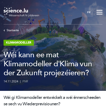
Skip
to
FR
main
content
Startseite
KLIMAMODELLER
Wéi kann ee mat
Klimamodeller d'Klima vun
der Zukunft projezéieren?
14.11.2024
|
FNR
Wéi gi Klimamodeller entwéckelt a wéi
ënnerscheeden
se sech vu
Wiederprevisiounen?