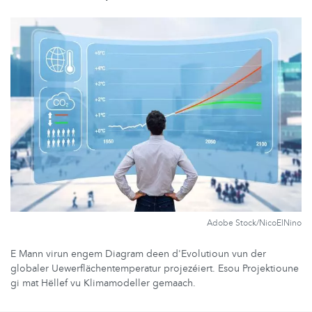
Adobe Stock/NicoElNino
E Mann virun engem Diagram deen d'Evolutioun vun der
globaler Uewerflächentemperatur projezéiert. Esou Projektioune
gi mat Hëllef vu Klimamodeller gemaach.