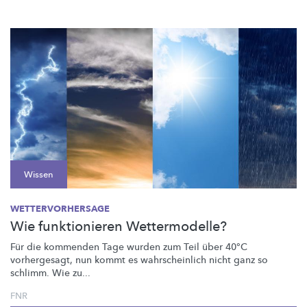
Wissen
WETTERVORHERSAGE
Wie funktionieren Wettermodelle?
Für die kommenden Tage wurden zum Teil über 40°C
vorhergesagt, nun kommt es
wahrscheinlich
nicht ganz so
schlimm. Wie zu...
FNR