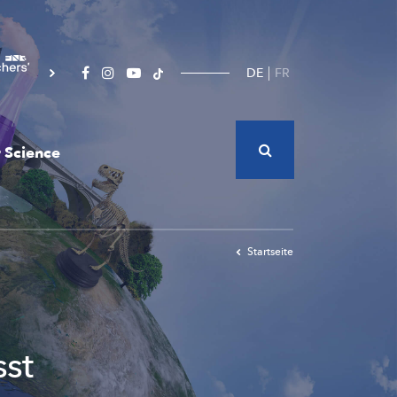
DE
FR
 Science
Startseite
sst