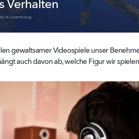
s Verhalten
sity of Luxembourg
len gewaltsamer Videospiele unser Benehme
hängt auch davon ab, welche Figur wir spielen