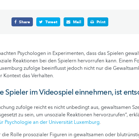
Share
Tweet
Mail
Print
bachten Psychologen in Experimenten, dass das Spielen gewa
ziale Reaktionen bei den Spielern hervorrufen kann. Einem F
Luxemburg zufolge beeinflusst jedoch nicht nur die Gewaltsamk
r Kontext das Verhalten.
die Spieler im Videospiel einnehmen, ist ent
chung zufolge reicht es nicht unbedingt aus, gewaltsamen Sz
gesetzt zu sein, um unsoziale Reaktionen hervorzurufen“, erkl
ür Psychologie an der Universität Luxemburg
.
die Rolle prosozialer Figuren in gewaltsamen oder blutrünsti