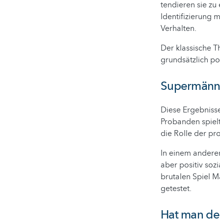
tendieren sie zu
Identifizierung 
Verhalten.
Der klassische T
grundsätzlich po
Supermänne
Diese Ergebniss
Probanden spielt
die Rolle der pr
In einem andere
aber positiv so
brutalen Spiel M
getestet.
Hat man de