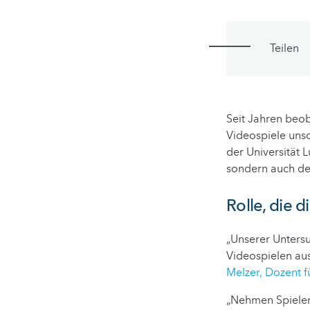
Teilen
Seit Jahren beo
Videospiele unso
der Universität 
sondern auch de
Rolle, die 
„Unserer Untersu
Videospielen aus
Melzer, Dozent f
„Nehmen Spieler 