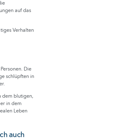
die
kungen auf das
tiges Verhalten
 Personen. Die
e schlüpften in
er.
n dem blutigen,
der in dem
 realen Leben
ach auch