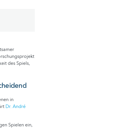
ltsamer
orschungsprojekt
eit des Spiels,
scheidend
enen in
ärt
Dr. André
gen Spielen ein,