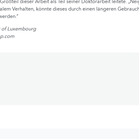
roßteil dieser Arbeit als Teil seiner Doktorarbeit leitete. „Ne
ialem Verhalten, könnte dieses durch einen längeren Gebrau
 werden.“
ty of Luxembourg
op.com