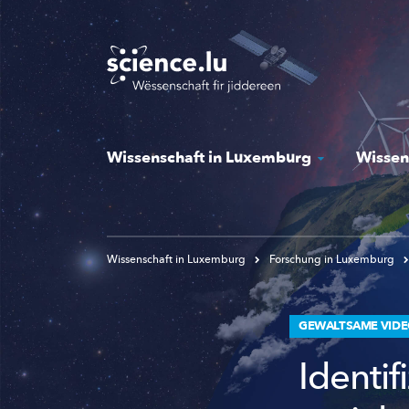
Skip
to
main
content
Wissenschaft in Luxemburg
Wissen
Wissenschaft in Luxemburg
Forschung in Luxemburg
GEWALTSAME VIDE
Identif