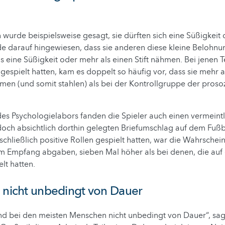
wurde beispielsweise gesagt, sie dürften sich eine Süßigkeit o
e darauf hingewiesen, dass sie anderen diese kleine Belohnu
s eine Süßigkeit oder mehr als einen Stift nähmen. Bei jenen 
 gespielt hatten, kam es doppelt so häufig vor, dass sie mehr a
en (und somit stahlen) als bei der Kontrollgruppe der proso
es Psychologielabors fanden die Spieler auch einen vermeintl
och absichtlich dorthin gelegten Briefumschlag auf dem Fuß
schließlich positive Rollen gespielt hatten, war die Wahrscheinl
 Empfang abgaben, sieben Mal höher als bei denen, die auf
lt hatten.
 nicht unbedingt von Dauer
nd bei den meisten Menschen nicht unbedingt von Dauer“, sagt