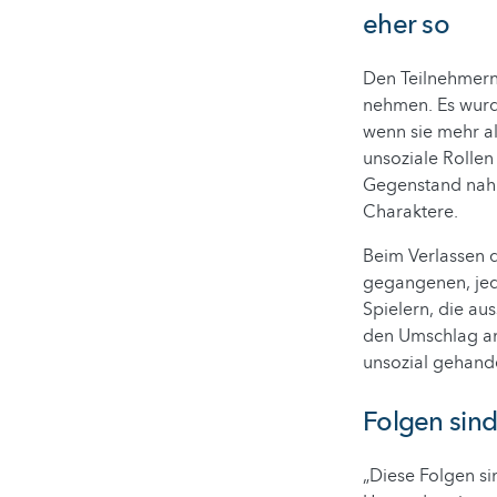
eher so
Den Teilnehmern 
nehmen. Es wurd
wenn sie mehr al
unsoziale Rollen
Gegenstand nahm
Charaktere.
Beim Verlassen d
gegangenen, jed
Spielern, die aus
den Umschlag am
unsozial gehande
Folgen sind
„Diese Folgen si