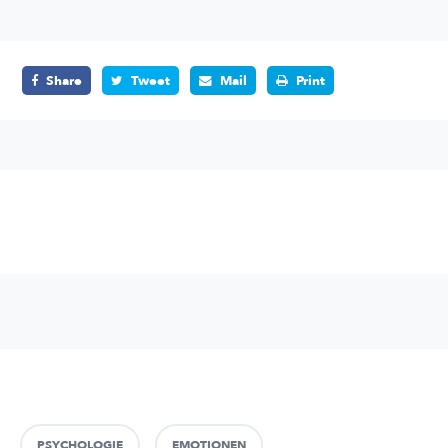
Share
Tweet
Mail
Print
PSYCHOLOGIE
EMOTIONEN