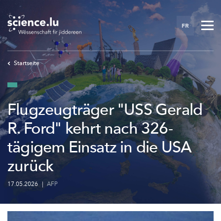
Skip
to
FR
main
content
Startseite
Flugzeugträger "USS Gerald
R. Ford" kehrt nach 326-
tägigem Einsatz in die USA
zurück
17.05.2026
|
AFP