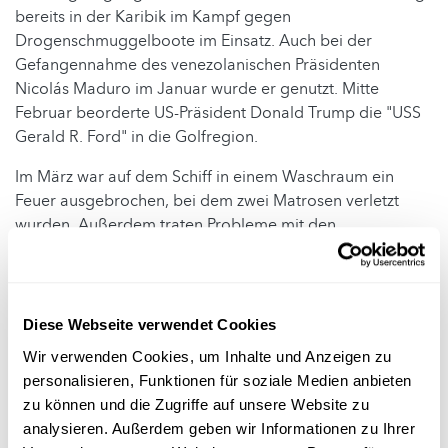
bereits in der Karibik im Kampf gegen
Drogenschmuggelboote im Einsatz. Auch bei der
Gefangennahme des venezolanischen Präsidenten
Nicolás Maduro im Januar wurde er genutzt. Mitte
Februar beorderte US-Präsident Donald Trump die "USS
Gerald R. Ford" in die Golfregion.
Im März war auf dem Schiff in einem Waschraum ein
Feuer ausgebrochen, bei dem zwei Matrosen verletzt
wurden. Außerdem traten Probleme mit den
Sanitäranlagen auf. US-Medien berichteten von
verstopften Toiletten und langen Schlangen vor den
Sanitäranlagen.
Diese Webseite verwendet Cookies
Nach US-Angaben vom vergangener Woche sind mit der
Wir verwenden Cookies, um Inhalte und Anzeigen zu
"USS Abraham Lincoln" und der "USS George Bush" noch
personalisieren, Funktionen für soziale Medien anbieten
zwei US-Flugzeugträger in der Golfregion stationiert,
zu können und die Zugriffe auf unsere Website zu
sowie etwa 20 weitere Schiffe der US-Marine.
analysieren. Außerdem geben wir Informationen zu Ihrer