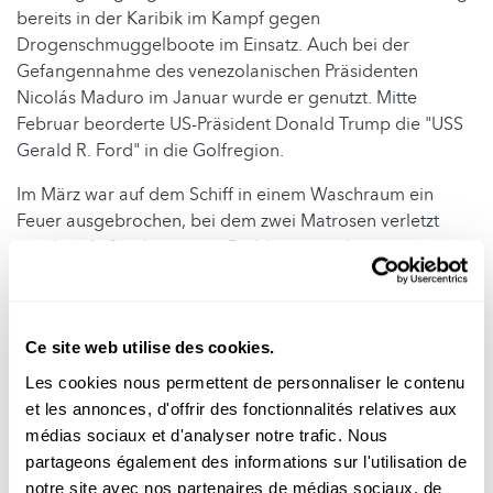
bereits in der Karibik im Kampf gegen
Drogenschmuggelboote im Einsatz. Auch bei der
Gefangennahme des venezolanischen Präsidenten
Nicolás Maduro im Januar wurde er genutzt. Mitte
Februar beorderte US-Präsident Donald Trump die "USS
Gerald R. Ford" in die Golfregion.
Im März war auf dem Schiff in einem Waschraum ein
Feuer ausgebrochen, bei dem zwei Matrosen verletzt
wurden. Außerdem traten Probleme mit den
Sanitäranlagen auf. US-Medien berichteten von
verstopften Toiletten und langen Schlangen vor den
Sanitäranlagen.
Ce site web utilise des cookies.
Nach US-Angaben vom vergangener Woche sind mit der
Les cookies nous permettent de personnaliser le contenu
"USS Abraham Lincoln" und der "USS George Bush" noch
et les annonces, d'offrir des fonctionnalités relatives aux
zwei US-Flugzeugträger in der Golfregion stationiert,
médias sociaux et d'analyser notre trafic. Nous
sowie etwa 20 weitere Schiffe der US-Marine.
partageons également des informations sur l'utilisation de
notre site avec nos partenaires de médias sociaux, de