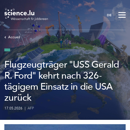
Skip
to
DE
main
content
Accueil
Flugzeugträger "USS Gerald
R. Ford" kehrt nach 326-
tägigem Einsatz in die USA
zurück
17.05.2026
|
AFP