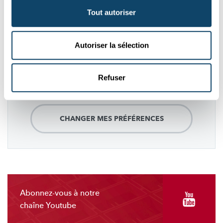
Suivez
science.lu
Tout autoriser
Autoriser la sélection
Ces plugins sont masqués car vous avez
refusé les cookies liés aux réseaux sociaux.
Pour les voir, veuillez changer vos
Refuser
préférences.
CHANGER MES PRÉFÉRENCES
Abonnez-vous à notre
chaîne Youtube