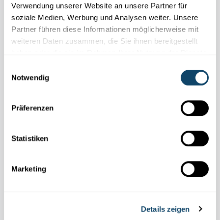
Volkskrankheit Diabetes – das unterschätzte
Verwendung unserer Website an unsere Partner für
Risiko
soziale Medien, Werbung und Analysen weiter. Unsere
Partner führen diese Informationen möglicherweise mit
Rund 35 000 Menschen in Luxemburg leben mit der
weiteren Daten zusammen, die Sie ihnen bereitgestellt
Zuckerkrankheit,
Tendenz stark steigend. Für Betroffene ist
haben oder die sie im Rahmen Ihrer Nutzung der Dienste
Diabetes eine tägliche Belastung, für die Medizin ein
gesammelt haben.
Schlüsselthema
intensiver Forschung.
Einwilligungsauswahl
Notwendig
CHL
Präferenzen
Statistiken
Marketing
Details zeigen