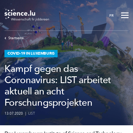
Skip
to
FR
main
content
Startseite
COVID-19 IN LUXEMBURG
Kampf gegen das
Coronavirus: LIST arbeitet
aktuell an acht
Forschungsprojekten
13.07.2020
|
LIST