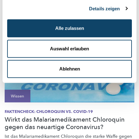
Haben di...
Details zeigen
FNR
Alle zulassen
Auswahl erlauben
Ablehnen
Wissen
FAKTENCHECK: CHLOROQUIN VS. COVID-19
Wirkt das Malariamedikament Chloroquin
gegen das neuartige Coronavirus?
Ist das
Malariamedikament
Chloroquin die starke Waffe gegen