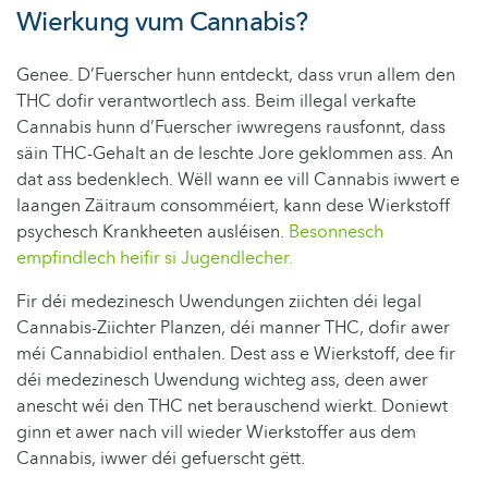
Wierkung vum Cannabis?
Genee. D’Fuerscher hunn entdeckt, dass vrun allem den
THC dofir verantwortlech ass. Beim illegal verkafte
Cannabis hunn d’Fuerscher iwwregens rausfonnt, dass
säin THC-Gehalt an de leschte Jore geklommen ass. An
dat ass bedenklech. Wëll wann ee vill Cannabis iwwert e
laangen Zäitraum consomméiert, kann dese Wierkstoff
psychesch Krankheeten ausléisen.
Besonnesch
empfindlech heifir si Jugendlecher.
Fir déi medezinesch Uwendungen ziichten déi legal
Cannabis-Ziichter Planzen, déi manner THC, dofir awer
méi Cannabidiol enthalen. Dest ass e Wierkstoff, dee fir
déi medezinesch Uwendung wichteg ass, deen awer
anescht wéi den THC net berauschend wierkt. Doniewt
ginn et awer nach vill wieder Wierkstoffer aus dem
Cannabis, iwwer déi gefuerscht gëtt.