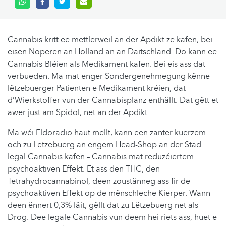
Cannabis kritt ee mëttlerweil an der Apdikt ze kafen, bei
eisen Noperen an Holland an an Däitschland. Do kann ee
Cannabis-Bléien als Medikament kafen. Bei eis ass dat
verbueden. Ma mat enger Sondergenehmegung kënne
lëtzebuerger Patienten e Medikament kréien, dat
d’Wierkstoffer vun der Cannabisplanz enthällt. Dat gëtt et
awer just am Spidol, net an der Apdikt.
Ma wéi Eldoradio haut mellt, kann een zanter kuerzem
och zu Lëtzebuerg an engem Head-Shop an der Stad
legal Cannabis kafen – Cannabis mat reduzéiertem
psychoaktiven Effekt. Et ass den THC, den
Tetrahydrocannabinol, deen zoustänneg ass fir de
psychoaktiven Effekt op de mënschleche Kierper. Wann
deen ënnert 0,3% läit, gëllt dat zu Lëtzebuerg net als
Drog. Dee legale Cannabis vun deem hei riets ass, huet e