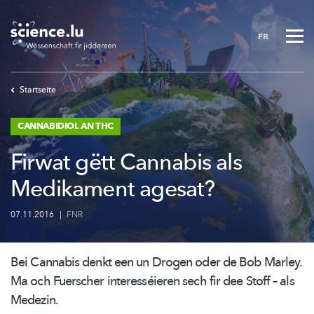
Skip
to
FR
main
content
Startseite
CANNABIDIOL AN THC
Firwat gëtt Cannabis als
Medikament agesat?
07.11.2016
|
FNR
Bei Cannabis denkt een un Drogen oder de Bob Marley.
Ma och Fuerscher
interesséieren
sech fir dee Stoff – als
Medezin.