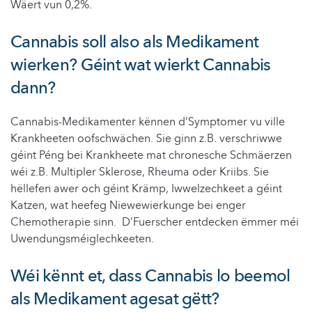
Wäert vun 0,2%.
Cannabis soll also als Medikament
wierken? Géint wat wierkt Cannabis
dann?
Cannabis-Medikamenter kënnen d’Symptomer vu ville
Krankheeten oofschwächen. Sie ginn z.B. verschriwwe
géint Péng bei Krankheete mat chronesche Schmäerzen
wéi z.B. Multipler Sklerose, Rheuma oder Kriibs. Sie
hëllefen awer och géint Krämp, Iwwelzechkeet a géint
Katzen, wat heefeg Niewewierkunge bei enger
Chemotherapie sinn. D’Fuerscher entdecken ëmmer méi
Uwendungsméiglechkeeten.
Wéi kënnt et, dass Cannabis lo beemol
als Medikament agesat gëtt?