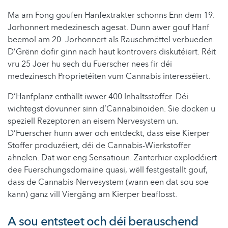
Ma am Fong goufen Hanfextrakter schonns Enn dem 19.
Jorhonnert medezinesch agesat. Dunn awer gouf Hanf
beemol am 20. Jorhonnert als Rauschmëttel verbueden.
D’Grënn dofir ginn nach haut kontrovers diskutéiert. Réit
vru 25 Joer hu sech du Fuerscher nees fir déi
medezinesch Proprietéiten vum Cannabis interesséiert.
D’Hanfplanz enthällt iwwer 400 Inhaltsstoffer. Déi
wichtegst dovunner sinn d’Cannabinoiden. Sie docken u
speziell Rezeptoren an eisem Nervesystem un.
D’Fuerscher hunn awer och entdeckt, dass eise Kierper
Stoffer produzéiert, déi de Cannabis-Wierkstoffer
ähnelen. Dat wor eng Sensatioun. Zanterhier explodéiert
dee Fuerschungsdomaine quasi, wëll festgestallt gouf,
dass de Cannabis-Nervesystem (wann een dat sou soe
kann) ganz vill Viergäng am Kierper beaflosst.
A sou entsteet och déi berauschend