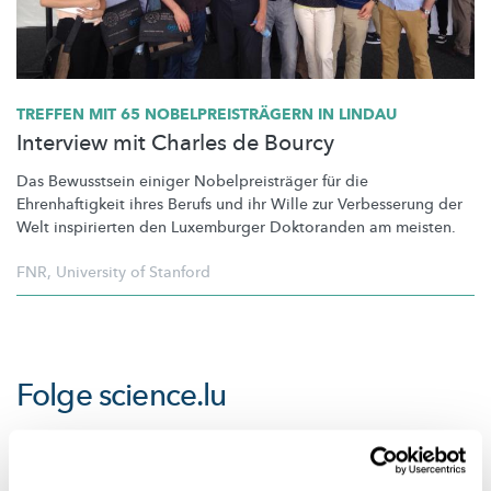
TREFFEN MIT 65
NOBELPREISTRÄGERN
IN LINDAU
Interview mit Charles de Bourcy
Das Bewusstsein einiger
Nobelpreisträger
für die
Ehrenhaftigkeit
ihres Berufs und ihr Wille zur Verbesserung der
Welt inspirierten den Luxemburger Doktoranden am meisten.
FNR
,
University of Stanford
Folge
science.lu
Diese Plugins sind ausgeblendet, weil Sie