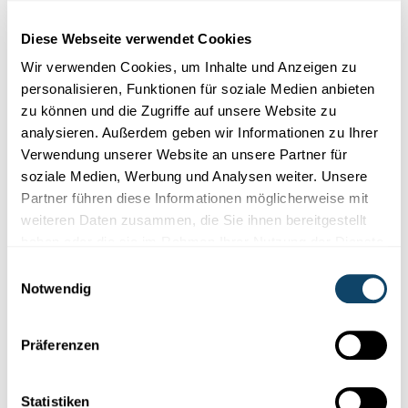
Cookies im Zusammenhang mit sozialen
Netzwerken abgelehnt haben. Um sie zu
Diese Webseite verwendet Cookies
sehen, ändern Sie bitte Ihre Einstellungen.
Wir verwenden Cookies, um Inhalte und Anzeigen zu
personalisieren, Funktionen für soziale Medien anbieten
EINSTELLUNGEN ÄNDERN
zu können und die Zugriffe auf unsere Website zu
analysieren. Außerdem geben wir Informationen zu Ihrer
Verwendung unserer Website an unsere Partner für
soziale Medien, Werbung und Analysen weiter. Unsere
Partner führen diese Informationen möglicherweise mit
weiteren Daten zusammen, die Sie ihnen bereitgestellt
haben oder die sie im Rahmen Ihrer Nutzung der Dienste
Abonniere unseren
gesammelt haben.
Youtube-Kanal
Einwilligungsauswahl
Notwendig
Präferenzen
Folge der Welt der Wissenschaft
und Forschung in Luxemburg
Statistiken