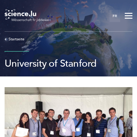
Skip
to
FR
main
content
Startseite
University of Stanford