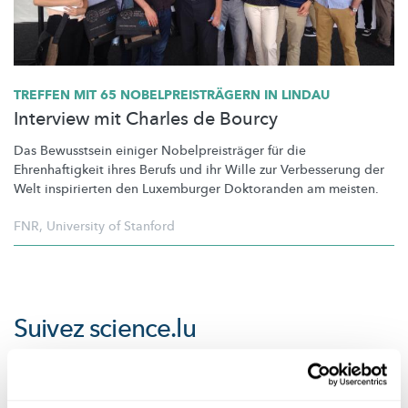
TREFFEN MIT 65
NOBELPREISTRÄGERN
IN LINDAU
Interview mit Charles de Bourcy
Das Bewusstsein einiger
Nobelpreisträger
für die
Ehrenhaftigkeit
ihres Berufs und ihr Wille zur Verbesserung der
Welt inspirierten den Luxemburger Doktoranden am meisten.
FNR
,
University of Stanford
Suivez
science.lu
Ces plugins sont masqués car vous avez