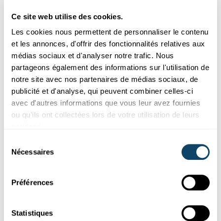
refusé les cookies liés aux réseaux sociaux.
Ce site web utilise des cookies.
Pour les voir, veuillez changer vos
préférences.
Les cookies nous permettent de personnaliser le contenu
et les annonces, d'offrir des fonctionnalités relatives aux
médias sociaux et d'analyser notre trafic. Nous
CHANGER MES PRÉFÉRENCES
partageons également des informations sur l'utilisation de
notre site avec nos partenaires de médias sociaux, de
publicité et d'analyse, qui peuvent combiner celles-ci
avec d'autres informations que vous leur avez fournies
ou qu'ils ont collectées lors de votre utilisation de leurs
services.
Abonnez-vous à notre
Sélection
chaîne Youtube
Nécessaires
du
consentement
Préférences
Suivez le monde de la science et de
la recherche au Luxembourg
Statistiques