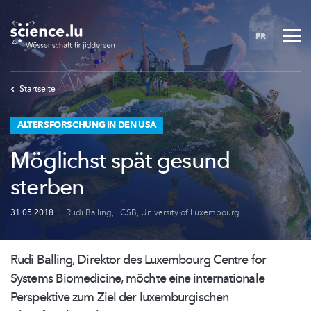
Skip
to
FR
main
content
Startseite
ALTERSFORSCHUNG IN DEN USA
Möglichst spät gesund
sterben
31.05.2018
|
Rudi Balling
,
LCSB
,
University of Luxembourg
Rudi Balling, Direktor des Luxembourg Centre for
Systems Biomedicine, möchte eine
internationale
Perspektive zum Ziel der
luxemburgischen