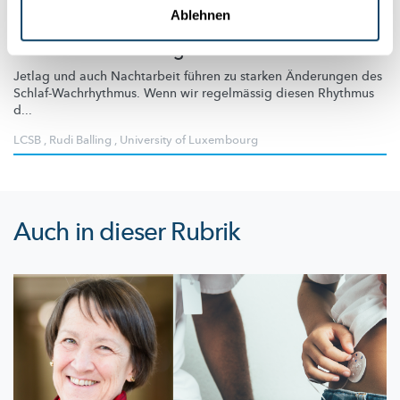
RUDI BALLING IM JETLAG
Ablehnen
Was passiert, wenn die innere biologische
Uhr durcheinander gerät
Jetlag und auch Nachtarbeit führen zu starken Änderungen des
Schlaf-Wachrhythmus.
Wenn wir regelmässig diesen Rhythmus
d...
LCSB
,
Rudi Balling
,
University of Luxembourg
Auch in dieser Rubrik