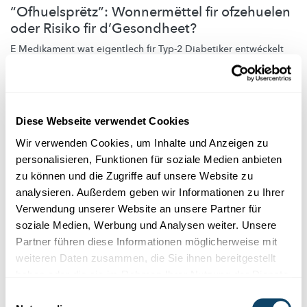
“Ofhuelsprëtz”: Wonnermëttel fir ofzehuelen
oder Risiko fir d’Gesondheet?
E Medikament wat eigentlech fir Typ-2 Diabetiker entwéckelt
gouf, gëtt ëmmer méi als Mëttel benotzt fir ofzehuelen. Mee ...
FNR
Diese Webseite verwendet Cookies
Wir verwenden Cookies, um Inhalte und Anzeigen zu
personalisieren, Funktionen für soziale Medien anbieten
zu können und die Zugriffe auf unsere Website zu
analysieren. Außerdem geben wir Informationen zu Ihrer
Verwendung unserer Website an unsere Partner für
soziale Medien, Werbung und Analysen weiter. Unsere
Partner führen diese Informationen möglicherweise mit
weiteren Daten zusammen, die Sie ihnen bereitgestellt
Forschung in Luxemburg
haben oder die sie im Rahmen Ihrer Nutzung der Dienste
gesammelt haben.
Einwilligungsauswahl
WELT-DIABETES-TAG