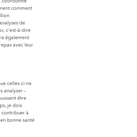
e, coordonne
aminent comment
llion
analyses de
, c'est-à-dire
era également
repas avec leur
e celles-ci ne
s analyser –
puissent être
s, je dois
i contribuer à
r en bonne santé