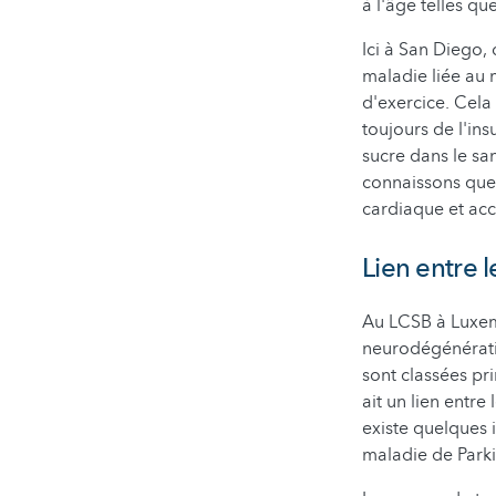
à l'âge telles qu
Ici à San Diego,
maladie liée au 
d'exercice. Cela 
toujours de l'ins
sucre dans le sa
connaissons que
cardiaque et acc
Lien entre l
Au LCSB à Luxemb
neurodégénérativ
sont classées pr
ait un lien entre
existe quelques 
maladie de Parki