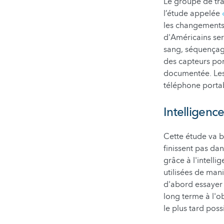
Le groupe de tra
l’étude appelée
les changements 
d'Américains ser
sang, séquençag
des capteurs por
documentée. Les 
téléphone porta
Intelligence
Cette étude va b
finissent pas da
grâce à l'intelli
utilisées de man
d'abord essayer 
long terme à l'o
le plus tard poss