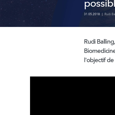
possib
31.05.2018
|
Rudi Ba
Rudi Ballin
Biomedicine
l'objectif d