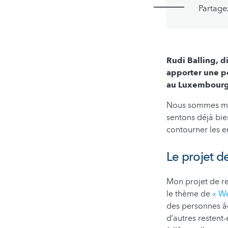
Partage
Rudi Balling, 
apporter une pe
au Luxembourg.
Nous sommes mai
sentons déjà bie
contourner les e
Le projet d
Mon projet de re
le thème de
« We
des personnes âg
d’autres restent