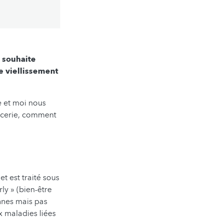
 souhaite
le viellissement
 et moi nous
picerie, comment
t est traité sous
ly » (bien-être
nnes mais pas
x maladies liées