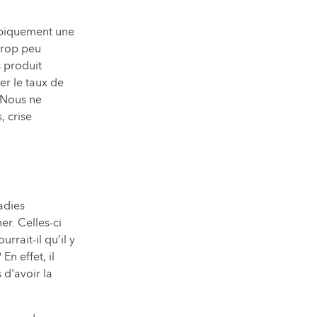
typiquement une
trop peu
s produit
er le taux de
. Nous ne
 crise
adies
r. Celles-ci
rait-il qu’il y
En effet, il
 d'avoir la