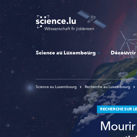
Skip
to
main
content
Science au Luxembourg
Découvrir
Science au Luxembourg
Recherche au Luxembourg
RECHERCHE SUR LE 
Mourir