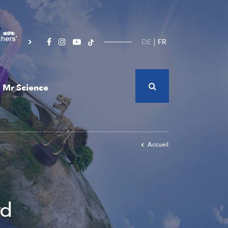
DE
FR
Mr Science
Accueil
rd