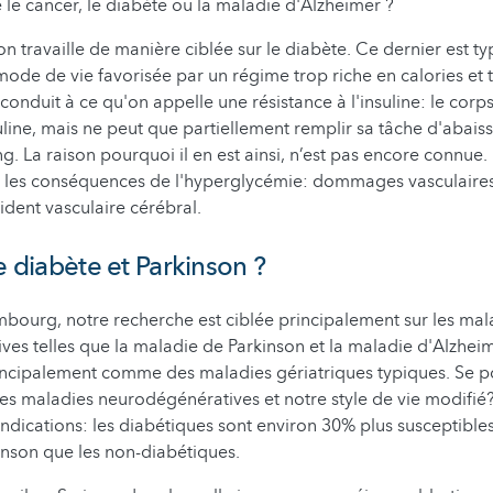
e le cancer, le diabète ou la maladie d'Alzheimer ?
 on travaille de manière ciblée sur le diabète. Ce dernier est 
mode de vie favorisée par un régime trop riche en calories et 
conduit à ce qu'on appelle une résistance à l'insuline: le corp
uline, mais ne peut que partiellement remplir sa tâche d'abaiss
ng. La raison pourquoi il en est ainsi, n’est pas encore connue
 les conséquences de l'hyperglycémie: dommages vasculaires,
ident vasculaire cérébral.
e diabète et Parkinson ?
ourg, notre recherche est ciblée principalement sur les mal
es telles que la maladie de Parkinson et la maladie d'Alzheime
incipalement comme des maladies gériatriques typiques. Se pour
 les maladies neurodégénératives et notre style de vie modifié? 
indications: les diabétiques sont environ 30% plus susceptibles
nson que les non-diabétiques.