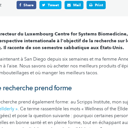
z
Share
Tweet
Mail
Print
directeur du Luxembourg Centre for Systems Biomedicine,
rspective internationale à l'objectif de la recherche sur 
 Il raconte de son semestre sabbatique aux États-Unis.
ntenant à San Diego depuis six semaines et ma femme Anne
n à l’aise. Nous savons où acheter nos meilleurs produits d'é
mbouteillages et où manger les meilleurs tacos.
e recherche prend forme
cherche prend également forme: au Scripps Institute, mon suje
llderly »
. Ce terme rassemble les mots « Wellness of the Ellder
ées) et pose la question suivante : pourquoi certaines perso
-elles en bonne santé et en pleine forme, tout en échappant au