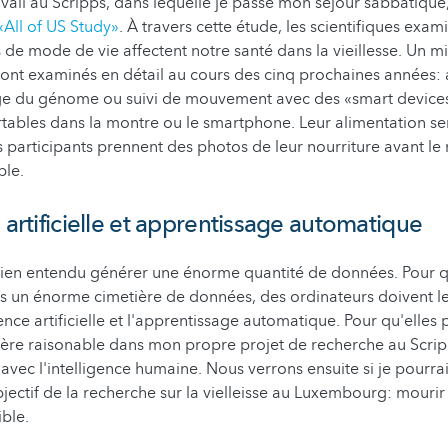
vail au Scripps, dans lequelle je passe mon séjour sabbatiqu
«All of US Study»
. À travers cette étude, les scientifiques ex
de mode de vie affectent notre santé dans la vieillesse. Un mi
ont examinés en détail au cours des cinq prochaines années: 
e du génome ou suivi de mouvement avec des «smart devices»
tables dans la montre ou le smartphone. Leur alimentation s
participants prennent des photos de leur nourriture avant le 
ble.
 artificielle et apprentissage automatique
ien entendu générer une énorme quantité de données. Pour qu
ns un énorme cimetière de données, des ordinateurs doivent le
gence artificielle et l'apprentissage automatique. Pour qu'elles 
ière raisonable dans mon propre projet de recherche au Scripp
avec l'intelligence humaine. Nous verrons ensuite si je pourra
bjectif de la recherche sur la vielleisse au Luxembourg: mouri
ible.