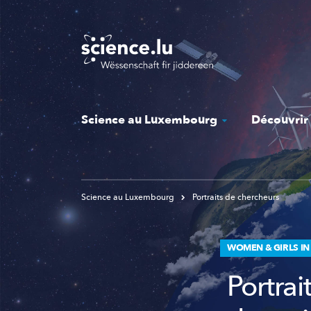
Skip
to
main
content
Science au Luxembourg
Découvrir
Science au Luxembourg
Portraits de chercheurs
WOMEN & GIRLS IN
Portra