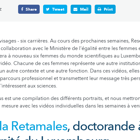
z
Share
Tweet
Mail
Print
 visages - six carrières. Au cours des prochaines semaines, Re
ollaboration avec le Ministère de l'égalité entre les femmes
era à nouveau six femmes du monde scientifiques au Luxembo
 vidéo. Chacune de ces femmes représente une autre institution
 un autre contexte et une autre fonction. Dans ces vidéos, elle
ur parcours professionnel et transmettent leur message très pe
 s'intéressent aux sciences.
s est une compilation des différents portraits, et nous mettron
 à mesure avec les vidéos individuelles dans les semaines à veni
la Retamales
, doctorande 