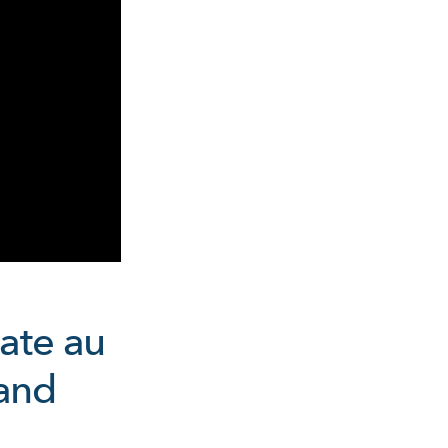
ate au
 and