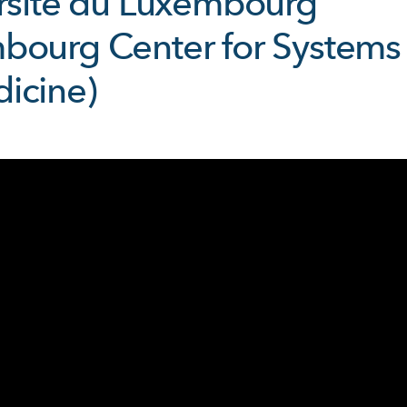
ersité du Luxembourg
bourg Center for Systems
icine)