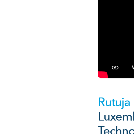
Rutuja 
Luxemb
Techno