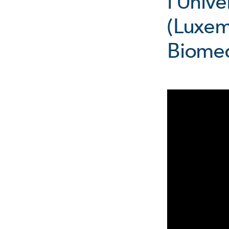
l'Univ
(Luxem
Biomed