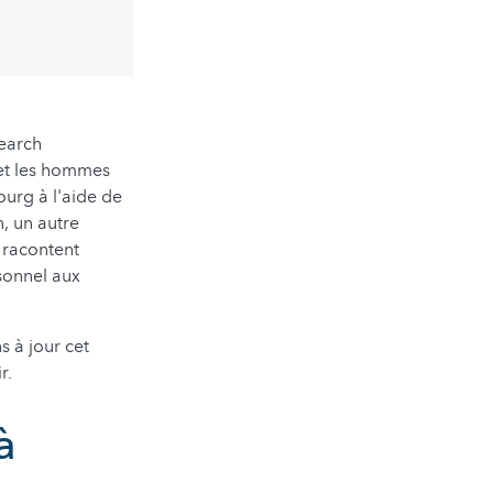
search
 et les hommes
urg à l'aide de
, un autre
s racontent
rsonnel aux
s à jour cet
r.
à