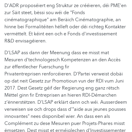
D'ADR proposéiert eng Struktur ze crééieren, déi PME'en
zur Säit steet, bëssi sou wéi de "Fonds
cinématographique" am Beräich Cinématographie, an
hinne bei Formalitéiten hëlleft oder déi richteg Kontakter
vermëttelt. Et kéint een och e Fonds d'investissement
R&D envisagéieren.
D'LSAP ass dann der Meenung dass ee misst mat
Mesuren d'technologesch Kompetenzen an den Accès
zur ëffentlecher Fuerschung fir
Privatentreprisen renforcéieren. D'Partei verweist dobäi
op dat neit Gesetz zur Promotioun vun der RDI vum Juni
2017. Dest Gesetz géif der Regierung eng ganz rëtsch
Mëttel ginn fir Entreprisen an hieren RDI-Démarchen
z'ënnerstëtzen. D'LSAP erklärt dann och wéi. Ausserdeem
verweisen sie och drops dass d'"aide aux jeunes pousses
innovantes" nees disponibel wier. An dass een als
Complément zu dese Mesuren puer Projets-Phares misst
ëmsetzen. Dest misst et erméiglechen d'Investissementer