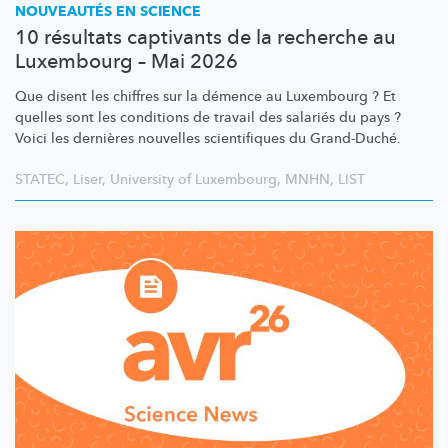
NOUVEAUTÉS EN SCIENCE
10 résultats captivants de la recherche au
Luxembourg – Mai 2026
Que disent les chiffres sur la démence au Luxembourg ? Et
quelles sont les conditions de travail des salariés du pays ?
Voici les dernières nouvelles scientifiques du Grand-Duché.
STATEC
,
Liser
,
University of Luxembourg
,
MNHN
,
LIST