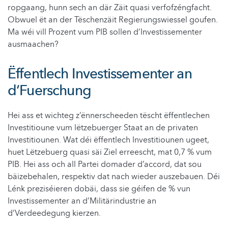
ropgaang, hunn sech an där Zäit quasi verfofzéngfacht.
Obwuel ët an der Tëschenzäit Regierungswiessel goufen.
Ma wéi vill Prozent vum PIB sollen d’Investissementer
ausmaachen?
Ëffentlech Investissementer an
d‘Fuerschung
Hei ass et wichteg z’ënnerscheeden tëscht ëffentlechen
Investitioune vum lëtzebuerger Staat an de privaten
Investitiounen. Wat déi ëffentlech Investitiounen ugeet,
huet Lëtzebuerg quasi säi Ziel erreescht, mat 0,7 % vum
PIB. Hei ass och all Partei domader d’accord, dat sou
bäizebehalen, respektiv dat nach wieder auszebauen. Déi
Lénk preziséieren dobäi, dass sie géifen de % vun
Investissementer an d’Militärindustrie an
d’Verdeedegung kierzen.