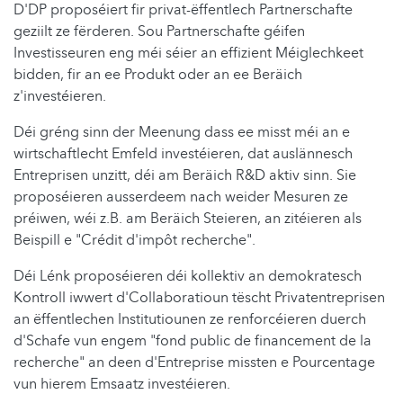
D'DP proposéiert fir privat-ëffentlech Partnerschafte
geziilt ze fërderen. Sou Partnerschafte géifen
Investisseuren eng méi séier an effizient Méiglechkeet
bidden, fir an ee Produkt oder an ee Beräich
z'investéieren.
Déi gréng sinn der Meenung dass ee misst méi an e
wirtschaftlecht Emfeld investéieren, dat auslännesch
Entreprisen unzitt, déi am Beräich R&D aktiv sinn. Sie
proposéieren ausserdeem nach weider Mesuren ze
préiwen, wéi z.B. am Beräich Steieren, an zitéieren als
Beispill e "Crédit d'impôt recherche".
Déi Lénk proposéieren déi kollektiv an demokratesch
Kontroll iwwert d'Collaboratioun tëscht Privatentreprisen
an ëffentlechen Institutiounen ze renforcéieren duerch
d'Schafe vun engem "fond public de financement de la
recherche" an deen d'Entreprise missten e Pourcentage
vun hierem Emsaatz investéieren.