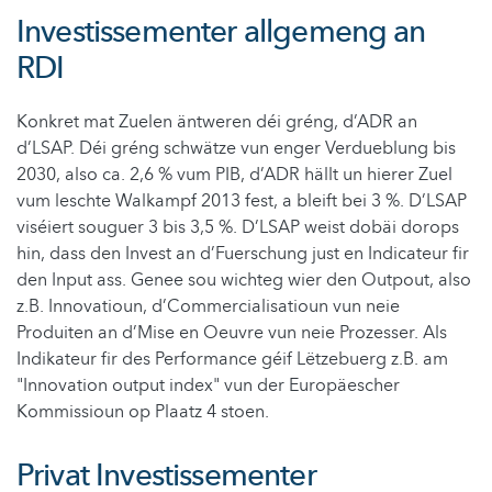
Investissementer allgemeng an
RDI
Konkret mat Zuelen äntweren déi gréng, d’ADR an
d’LSAP. Déi gréng schwätze vun enger Verdueblung bis
2030, also ca. 2,6 % vum PIB, d’ADR hällt un hierer Zuel
vum leschte Walkampf 2013 fest, a bleift bei 3 %. D’LSAP
viséiert souguer 3 bis 3,5 %. D’LSAP weist dobäi dorops
hin, dass den Invest an d’Fuerschung just en Indicateur fir
den Input ass. Genee sou wichteg wier den Outpout, also
z.B. Innovatioun, d’Commercialisatioun vun neie
Produiten an d’Mise en Oeuvre vun neie Prozesser. Als
Indikateur fir des Performance géif Lëtzebuerg z.B. am
"Innovation output index" vun der Europäescher
Kommissioun op Plaatz 4 stoen.
Privat Investissementer