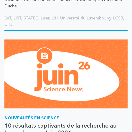
Duché.
SnT
,
LIST
,
STATEC
,
Liser
,
LIH
,
Université du Luxembourg
,
LCSB
,
CHL
NOUVEAUTÉS EN SCIENCE
10 résultats captivants de la recherche au