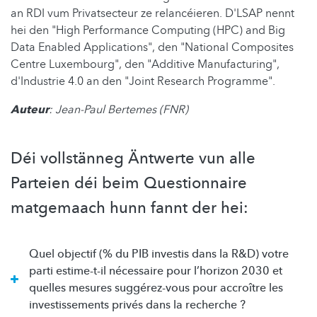
an RDI vum Privatsecteur ze relancéieren. D'LSAP nennt
hei den "High Performance Computing (HPC) and Big
Data Enabled Applications", den "National Composites
Centre Luxembourg", den "Additive Manufacturing",
d'Industrie 4.0 an den "Joint Research Programme".
Auteur
: Jean-Paul Bertemes (FNR)
Déi vollstänneg Äntwerte vun alle
Parteien déi beim Questionnaire
matgemaach hunn fannt der hei:
Quel objectif (% du PIB investis dans la R&D) votre
parti estime-t-il nécessaire pour l’horizon 2030 et
quelles mesures suggérez-vous pour accroître les
investissements privés dans la recherche ?