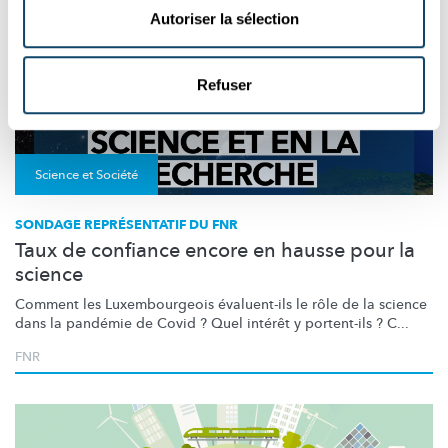
Autoriser la sélection
Refuser
Science et Société
SONDAGE REPRÉSENTATIF DU FNR
Taux de confiance encore en hausse pour la
science
Comment les
Luxembourgeois
évaluent-ils le rôle de la science
dans la pandémie de Covid ? Quel intérêt y portent-ils ? C...
FNR