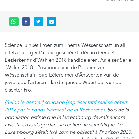
© shotshop.com
Science.lu huet Froen zum Thema Wëssenschaft un all
d’lëtzebuerger Parteie geschéckt, déi an deene 4
Bezierker fir d’Wahlen 2018 kandidéieren. An eiser Série
„Walen 2018 – Positioune vun de Parteien zur
Wëssenschaft“ publizéiere mer d’Äntwerten vun de
jeweilege Parteien. Hei de geneeë Wuertlaut vun der
éischter Fro:
[Selon le dernier] sondage [représentatif réalisé début
2017 par le Fonds National de la Recherche]
, 56% de la
population estime que le Luxembourg devrait encore
investir davantage dans la recherche scientifique. Le
Luxembourg s’était fixé comme objectif à l’horizon 2020,