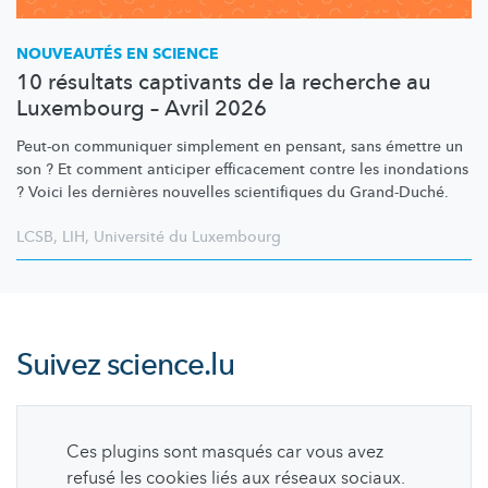
NOUVEAUTÉS EN SCIENCE
10 résultats captivants de la recherche au
Luxembourg – Avril 2026
Peut-on communiquer simplement en pensant, sans émettre un
son ? Et comment anticiper efficacement contre les inondations
? Voici les dernières nouvelles scientifiques du Grand-Duché.
LCSB
,
LIH
,
Université du Luxembourg
Suivez
science.lu
Ces plugins sont masqués car vous avez
refusé les cookies liés aux réseaux sociaux.