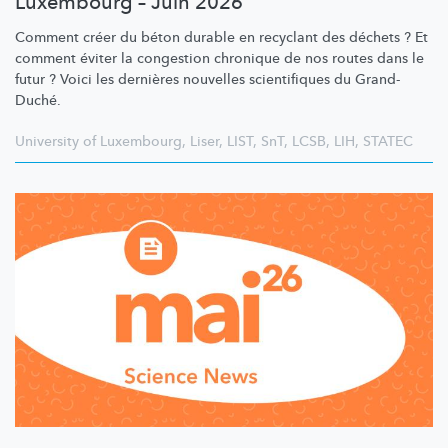
Luxembourg – Juin 2026
Comment créer du béton durable en recyclant des déchets ? Et
comment éviter la congestion chronique de nos routes dans le
futur ? Voici les dernières nouvelles scientifiques du Grand-
Duché.
University of Luxembourg
,
Liser
,
LIST
,
SnT
,
LCSB
,
LIH
,
STATEC