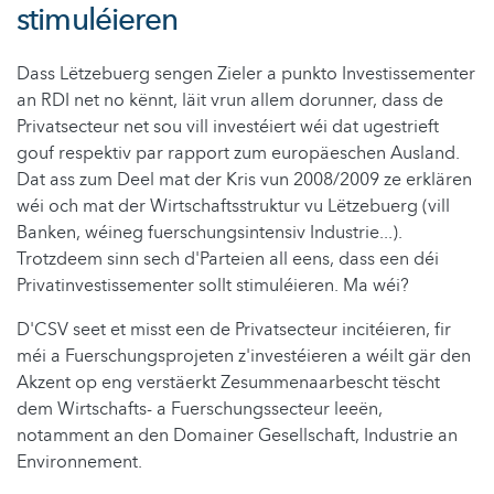
stimuléieren
Dass Lëtzebuerg sengen Zieler a punkto Investissementer
an RDI net no kënnt, läit vrun allem dorunner, dass de
Privatsecteur net sou vill investéiert wéi dat ugestrieft
gouf respektiv par rapport zum europäeschen Ausland.
Dat ass zum Deel mat der Kris vun 2008/2009 ze erklären
wéi och mat der Wirtschaftsstruktur vu Lëtzebuerg (vill
Banken, wéineg fuerschungsintensiv Industrie...).
Trotzdeem sinn sech d'Parteien all eens, dass een déi
Privatinvestissementer sollt stimuléieren. Ma wéi?
D'CSV seet et misst een de Privatsecteur incitéieren, fir
méi a Fuerschungsprojeten z'investéieren a wéilt gär den
Akzent op eng verstäerkt Zesummenaarbescht tëscht
dem Wirtschafts- a Fuerschungssecteur leeën,
notamment an den Domainer Gesellschaft, Industrie an
Environnement.