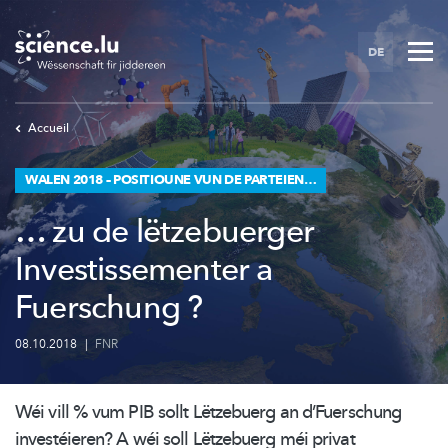
Skip
to
DE
main
content
Accueil
WALEN 2018 – POSITIOUNE VUN DE PARTEIEN…
… zu de lëtzebuerger
Investissementer a
Fuerschung ?
08.10.2018
|
FNR
Wéi vill % vum PIB sollt Lëtzebuerg an
d’Fuerschung
investéieren?
A wéi soll Lëtzebuerg méi privat