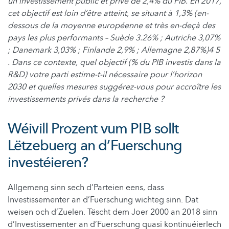
un investissement public et privé de 2,4% du PIB. En 2017,
cet objectif est loin d’être atteint, se situant à 1,3% (en-
dessous de la moyenne européenne et très en-deçà des
pays les plus performants – Suède 3.26% ; Autriche 3,07%
; Danemark 3,03% ; Finlande 2,9% ; Allemagne 2,87%)4 5
. Dans ce contexte, quel objectif (% du PIB investis dans la
R&D) votre parti estime-t-il nécessaire pour l’horizon
2030 et quelles mesures suggérez-vous pour accroître les
investissements privés dans la recherche ?
Wéivill Prozent vum PIB sollt
Lëtzebuerg an d’Fuerschung
investéieren?
Allgemeng sinn sech d’Parteien eens, dass
Investissementer an d’Fuerschung wichteg sinn. Dat
weisen och d’Zuelen. Tëscht dem Joer 2000 an 2018 sinn
d’Investissementer an d’Fuerschung quasi kontinuéierlech