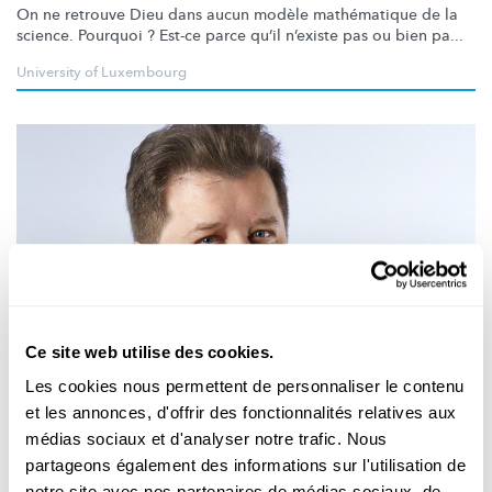
On ne retrouve Dieu dans aucun modèle mathématique de la
science. Pourquoi ? Est-ce parce qu’il n’existe pas ou bien pa...
University of Luxembourg
Ce site web utilise des cookies.
Recherche au Luxembourg
Les cookies nous permettent de personnaliser le contenu
et les annonces, d'offrir des fonctionnalités relatives aux
"WAT ASS WOURECHT?"
Firwat mer wëssenschaftleche Fakten
médias sociaux et d'analyser notre trafic. Nous
weiderhi Vertraue schenken kënnen
partageons également des informations sur l'utilisation de
notre site avec nos partenaires de médias sociaux, de