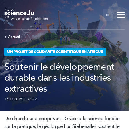
Skip
to
DE
main
content
Accueil
UN PROJET DE SOLIDARITÉ SCIENTIFIQUE EN AFRIQUE
Soutenir le développement
durable dans les industries
extractives
17.11.2015
|
ASDM
De chercheur à coopérant : Grâce à la science fondée
sur la pratique, le géologue Luc Siebenaller soutient le