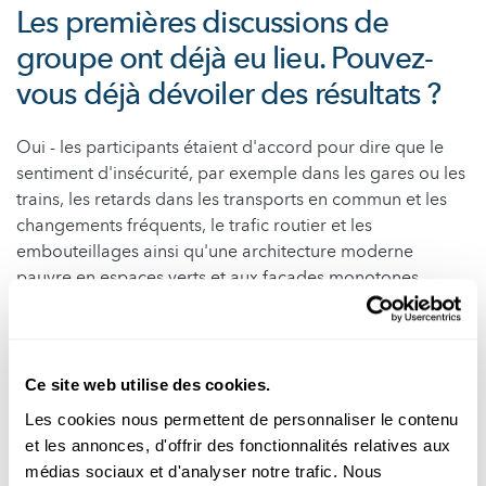
Les premières discussions de
groupe ont déjà eu lieu. Pouvez-
vous déjà dévoiler des résultats ?
Oui - les participants étaient d'accord pour dire que le
sentiment d'insécurité, par exemple dans les gares ou les
trains, les retards dans les transports en commun et les
changements fréquents, le trafic routier et les
embouteillages ainsi qu'une architecture moderne
pauvre en espaces verts et aux façades monotones
comptent parmi les principaux facteurs de stress.
400 personnes devraient
Ce site web utilise des cookies.
participer à l'expérience de réalité
Les cookies nous permettent de personnaliser le contenu
virtuelle, et bien plus encore à
et les annonces, d'offrir des fonctionnalités relatives aux
l'enquête. Comment motiver
médias sociaux et d'analyser notre trafic. Nous