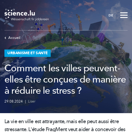
Skip
to
DE
main
content
Accueil
URBANISME ET SANTÉ
Comment les villes peuvent-
elles être conçues de manière
à réduire le stress ?
29.08.2024
|
Liser
La vie en ville est attrayante, mais elle peut aussi être
stressante. L'étude FragMent veut aider à concevoir des