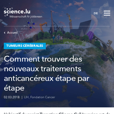
Skip
to
DE
main
content
Accueil
TUMEURS CÉRÉBRALES
Comment trouver des
nouveaux traitements
anticancéreux étape par
étape
02.03.2018
|
LIH
,
Fondation Cancer