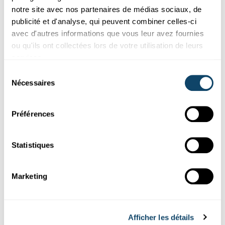
notre site avec nos partenaires de médias sociaux, de
publicité et d'analyse, qui peuvent combiner celles-ci
avec d'autres informations que vous leur avez fournies
ou qu'ils ont collectées lors de votre utilisation de leurs
services.
Sélection
Nécessaires
du
consentement
Préférences
Découvrir
Statistiques
SCIENCE CHECK
Ziel mir keng : Quels sont les enjeux des
Marketing
résistances aux antibiotiques ?
Partout dans le monde, les résistances aux antibiotiques
augmentent. Pourquoi
apparaissent-elles
? Quelle est la
Afficher les détails
situati...