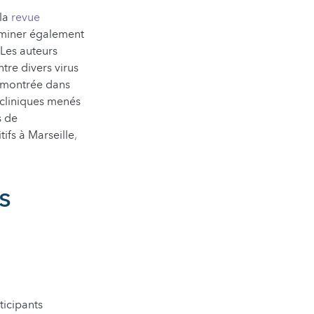
 la
revue
miner également
 Les auteurs
ntre divers virus
 démontrée dans
 cliniques menés
s de
ifs à Marseille
,
s
ticipants