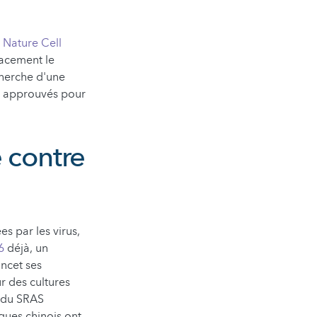
e
Nature Cell
icacement le
cherche d'une
jà approuvés pour
 contre
es par les virus,
6
déjà, un
ncet ses
r des cultures
e du SRAS
ques chinois ont