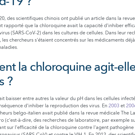
id-19 ?
0, des scientifiques chinois ont publié un article dans la revu
 ont rapporté que la chloroquine avait la capacité d'inhiber eff
rus (SARS-CoV-2) dans les cultures de cellules. Dans leur re
, les chercheurs s'étaient concentrés sur les médicaments dé
maladies.
t la chloroquine agit-elle
s ?
it baisser entre autres la valeur du pH dans les cellules infecté
nséquence d'inhiber la reproduction des virus. En
2003
et
200
eurs belgo-italien avait publié dans la revue médicale The La
ro (c'est-à-dire, des recherches de laboratoire, par exemple su
tant sur l'efficacité de la chloroquine contre l'agent pathogèn
onavirus (SARS-CoV) et contre le VIH-1. En 2012, des scientifi