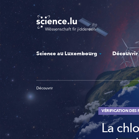
Skip
to
main
content
Science au Luxembourg
Découvrir
Découvrir
VÉRIFICATION DES 
La chl