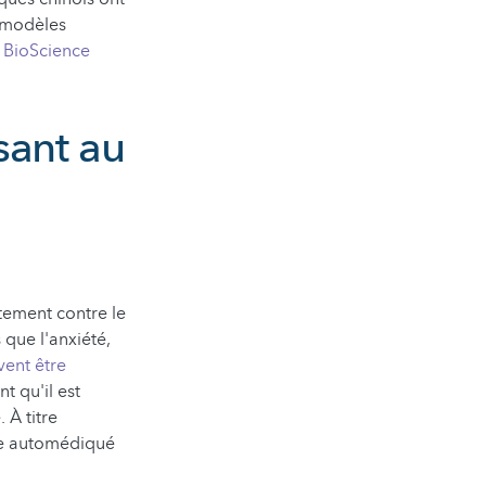
 modèles
– BioScience
sant au
tement contre le
 que l'anxiété,
vent être
t qu'il est
À titre
tre automédiqué