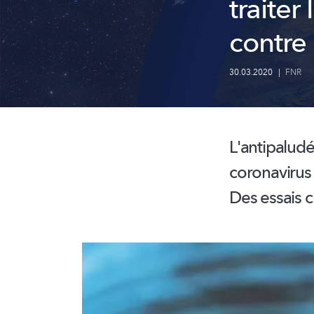
traiter
contre
30.03.2020
|
FNR
L'antipalud
coronavirus
Des essais c