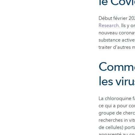
le Cov
Début février 202
Research
. Ils y
nouveau coronavi
substance active
traiter d'autres 
Commen
les viru
La chloroquine fa
ce qui a pour co
groupe de cherch
recherches in vit
de cellules) por
apparenté au cor