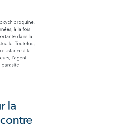
droxychloroquine,
ées, à la fois
ortante dans la
uelle. Toutefois,
ésistance à la
leurs, l'agent
 parasite
r la
 contre