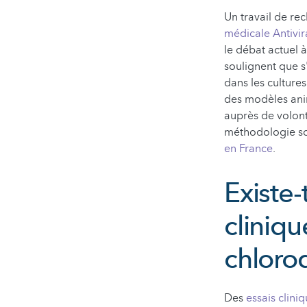
Un travail de re
médicale Antivir
le débat actuel 
soulignent que s'
dans les cultures
des modèles anim
auprès de volont
méthodologie son
en France
.
Existe-
clinique
chloro
Des
essais clini