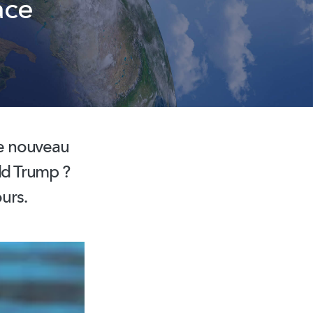
ace
le nouveau
ld Trump ?
urs.