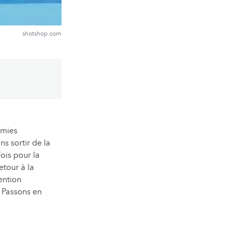
shotshop.com
omies
s sortir de la
ois pour la
etour à la
ention
? Passons en