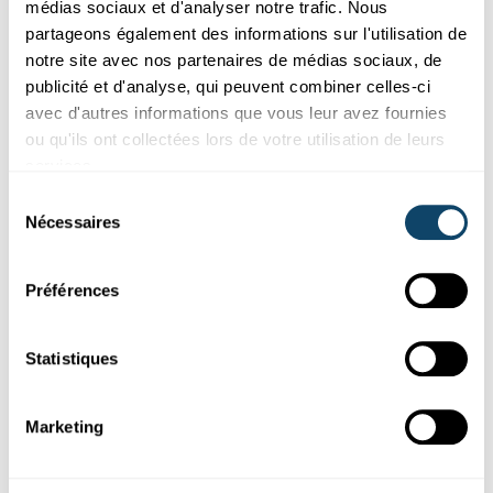
médias sociaux et d'analyser notre trafic. Nous
Science et Société
partageons également des informations sur l'utilisation de
notre site avec nos partenaires de médias sociaux, de
HISTOIRE INDUSTRIELLE
publicité et d'analyse, qui peuvent combiner celles-ci
Projet expérimental avec un mini-haut
avec d'autres informations que vous leur avez fournies
fourneau : Learning and burning by doing
ou qu'ils ont collectées lors de votre utilisation de leurs
Une poignée
d’ingénieurs,
d’artisans et d’artistes s’attellent à la
services.
fabrication d’un haut fourneau à Dudelange. La const...
Sélection
FNR
Nécessaires
du
consentement
Préférences
Statistiques
Marketing