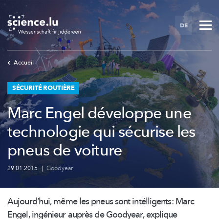
Skip
to
DE
main
content
Accueil
SÉCURITÉ ROUTIÈRE
Marc Engel développe une
technologie qui sécurise les
pneus de voiture
29.01.2015
|
Goodyear
Aujourd’hui,
même les pneus sont
intélligents:
Marc
Engel, ingénieur auprès de Goodyear, explique