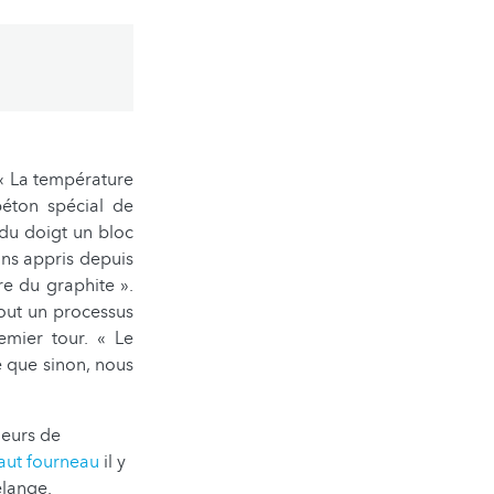
 « La température
béton spécial de
 du doigt un bloc
ons appris depuis
e du graphite ».
tout un processus
emier tour. « Le
ce que sinon, nous
ieurs de
aut fourneau
il y
elange.