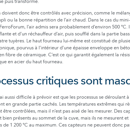
ué puis transformé.
s doivent donc être contrôlés avec précision, comme le mélan
pli ou la bonne répartition de l’air chaud. Dans le cas du min
 FerroForum, l’air admis sera probablement d’environ 500 °C. I
flante et d’un réchauffeur d’air, puis soufflé dans la partie bas
tre tuyères. Le haut fourneau lui-même est constitué de plusi
nique, pourvus à l’intérieur d’une épaisse enveloppe en béto
en fibre de céramique. C’est ce qui garantit également la résis
que en acier du haut fourneau.
ocessus critiques sont mas
ai aussi difficile à prévoir est que les processus se déroulant à 
nt en grande partie cachés. Les températures extrêmes qui r
nt être contrôlées, mais il n’est pas aisé de les mesurer. Des c
 bien présents au sommet de la cuve, mais ils ne mesurent et 
s de 1 200 °C au maximum. Ces capteurs ne peuvent donc pas ê