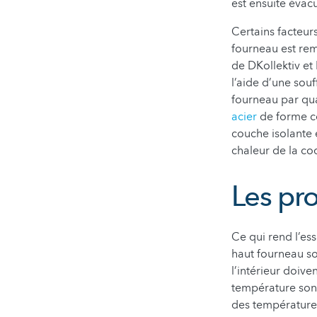
est ensuite évac
Certains facteur
fourneau est rem
de DKollektiv et
l’aide d’une souf
fourneau par qua
acier
de forme co
couche isolante 
chaleur de la co
Les pr
Ce qui rend l’ess
haut fourneau so
l’intérieur doive
température sont
des température