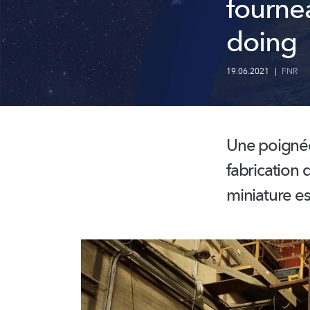
fourne
doing
19.06.2021
|
FNR
Une poign
fabrication 
miniature e