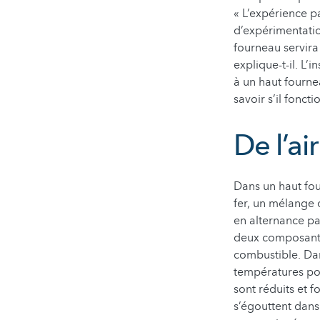
« L’expérience pa
d’expérimentatio
fourneau servira
explique-t-il. L’
à un haut fournea
savoir s’il fonc
De l’a
Dans un haut four
fer, un mélange 
en alternance pa
deux composants 
combustible. Dans
températures pou
sont réduits et f
s’égouttent dans