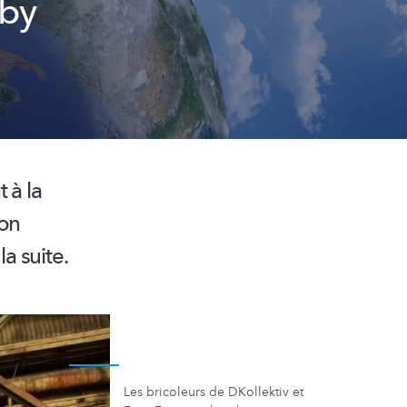
 by
t à la
ion
a suite.
Les bricoleurs de DKollektiv et