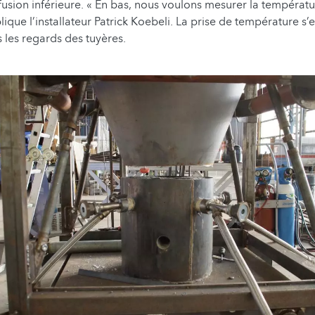
fusion inférieure. « En bas, nous voulons mesurer la températur
ique l’installateur Patrick Koebeli. La prise de température s’
s les regards des tuyères.