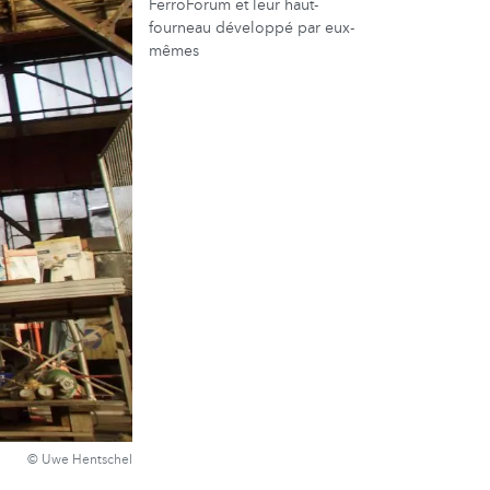
FerroForum et leur haut-
fourneau développé par eux-
mêmes
© Uwe Hentschel