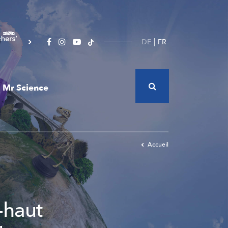
DE
FR
Mr Science
Accueil
-haut