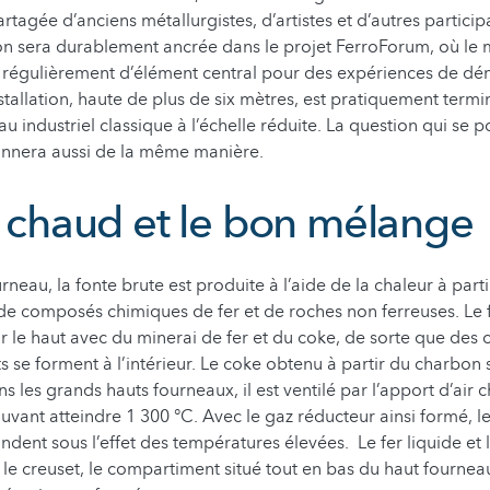
rtagée d’anciens métallurgistes, d’artistes et d’autres particip
n sera durablement ancrée dans le projet FerroForum, où le 
 régulièrement d’élément central pour des expériences de dém
installation, haute de plus de six mètres, est pratiquement term
u industriel classique à l’échelle réduite. La question qui se p
tionnera aussi de la même manière.
ir chaud et le bon mélange
neau, la fonte brute est produite à l’aide de la chaleur à part
de composés chimiques de fer et de roches non ferreuses. Le f
r le haut avec du minerai de fer et du coke, de sorte que des
se forment à l’intérieur. Le coke obtenu à partir du charbon 
 les grands hauts fourneaux, il est ventilé par l’apport d’air 
vant atteindre 1 300 °C. Avec le gaz réducteur ainsi formé, le
ondent sous l’effet des températures élevées. Le fer liquide et 
 le creuset, le compartiment situé tout en bas du haut fourneau