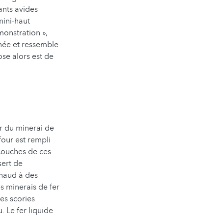
ants avides
mini-haut
onstration »,
inée et ressemble
ose alors est de
ir du minerai de
our est rempli
 couches de ces
sert de
chaud à des
s minerais de fer
les scories
. Le fer liquide