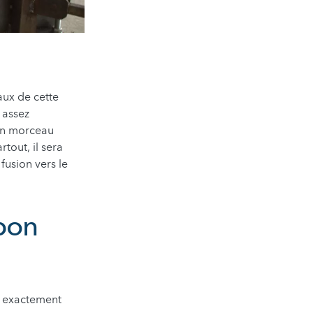
aux de cette
 assez
 un morceau
tout, il sera
fusion vers le
 bon
s exactement