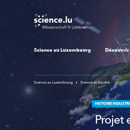
Skip
to
main
content
Science au Luxembourg
Découvrir
Science au Luxembourg
Science et Société
HISTOIRE INDUSTR
Projet