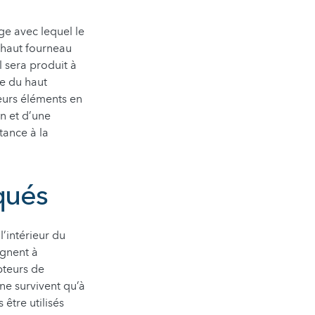
ge avec lequel le
i-haut fourneau
l sera produit à
se du haut
eurs éléments en
n et d’une
tance à la
qués
l’intérieur du
ègnent à
apteurs de
ne survivent qu’à
tre utilisés