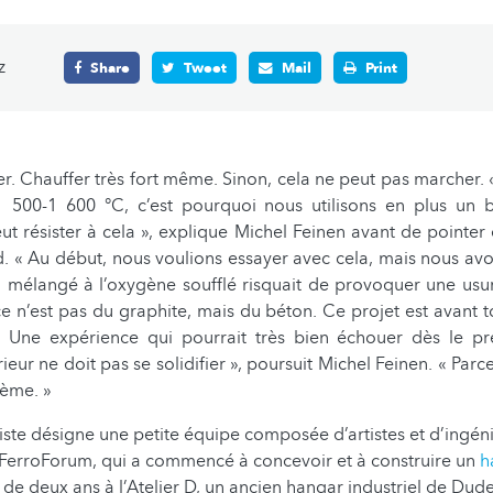
z
Share
Tweet
Mail
Print
er. Chauffer très fort même. Sinon, cela ne peut pas marcher.
 500-1 600 °C, c’est pourquoi nous utilisons en plus un 
peut résister à cela », explique Michel Feinen avant de pointer
. « Au début, nous voulions essayer avec cela, mais nous av
d mélangé à l’oxygène soufflé risquait de provoquer une usur
e n’est pas du graphite, mais du béton. Ce projet est avant 
. Une expérience qui pourrait très bien échouer dès le pr
rieur ne doit pas se solidifier », poursuit Michel Feinen. « Par
lème. »
rtiste désigne une petite équipe composée d’artistes et d’ingén
 FerroForum, qui a commencé à concevoir et à construire un
h
 de deux ans à l’Atelier D, un ancien hangar industriel de Dud