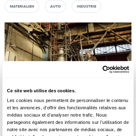
MATERIALIEN
AUTO
INDUSTRIE
Science et Société
Ce site web utilise des cookies.
Les cookies nous permettent de personnaliser le contenu
HISTOIRE INDUSTRIELLE
et les annonces, d'offrir des fonctionnalités relatives aux
Projet expérimental avec un mini-haut
médias sociaux et d'analyser notre trafic. Nous
fourneau : Learning and burning by doing
partageons également des informations sur l'utilisation de
Une poignée
d’ingénieurs,
d’artisans et d’artistes s’attellent à la
notre site avec nos partenaires de médias sociaux, de
fabrication d’un haut fourneau à Dudelange. La const...