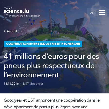
Skip
to
DE
main
content
Accueil
COOPÉRATION ENTRE INDUSTRIE ET RECHERCHE
41 millions d’euros pour des
pneus plus respectueux de
l’environnement
18.11.2016
|
LIST
,
Goodyear
Goodyear et LIST annoncent une coopération dans le
développement
de pneus plus légers avec une