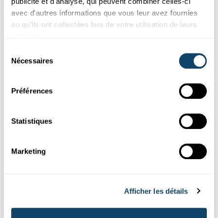
publicité et d'analyse, qui peuvent combiner celles-ci
FNR
avec d'autres informations que vous leur avez fournies
ou qu'ils ont collectées lors de votre utilisation de leurs
services.
Sélection
Nécessaires
du
consentement
Préférences
Statistiques
Acteurs de la Science
Marketing
L’INDUSTRIE AU LUXEMBOURG
Goodyear : des concepts de pneus élaborés
à Colmar-Berg
Afficher les détails
À Colmar-Berg, Goodyear produit des pneus de qualité pour
l’industrie automobile.
L’entreprise
investit dans la recherch...