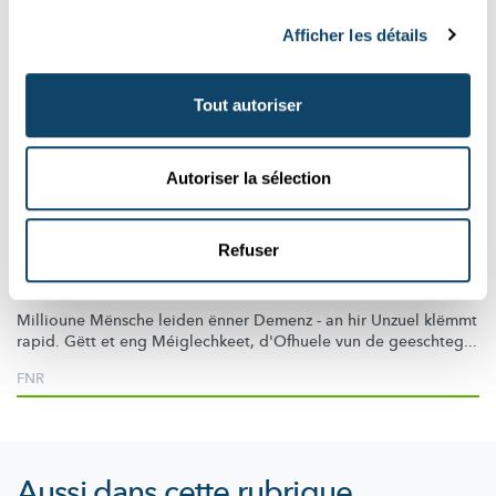
Afficher les détails
Tout autoriser
Autoriser la sélection
Mr Science
Refuser
ALZHEIMER & CO
Kann een Demenz virbeugen?
Millioune Mënsche leiden ënner Demenz - an hir Unzuel klëmmt
rapid. Gëtt et eng
Méiglechkeet,
d'Ofhuele vun de geeschteg...
FNR
Aussi dans cette rubrique