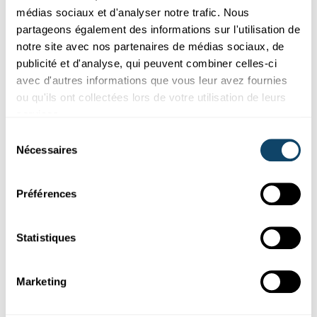
médias sociaux et d'analyser notre trafic. Nous
partageons également des informations sur l'utilisation de
notre site avec nos partenaires de médias sociaux, de
publicité et d'analyse, qui peuvent combiner celles-ci
avec d'autres informations que vous leur avez fournies
ou qu'ils ont collectées lors de votre utilisation de leurs
services.
Science et Société
Sélection
Nécessaires
du
SCIENCE MEETS ART
consentement
BD scientifique : les microglies, gardiennes
Préférences
du cerveau ?
Le projet «
LUX:plorations
» combine art et recherche : des
Statistiques
artistes et scientifiques locaux ont créé huit bandes dessin...
University of Luxembourg
Marketing