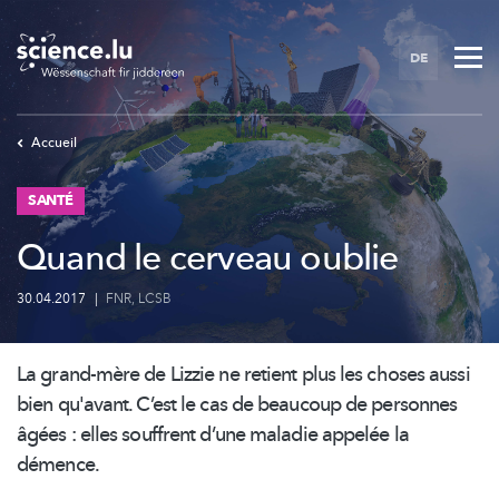
Skip
to
DE
main
content
Accueil
SANTÉ
Quand le cerveau oublie
30.04.2017
|
FNR
,
LCSB
La grand-mère de Lizzie ne retient plus les choses aussi
bien qu'avant. C’est le cas de beaucoup de personnes
âgées : elles souffrent d’une maladie appelée la
démence.