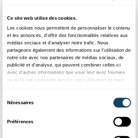
Ce site web utilise des cookies.
Les cookies nous permettent de personnaliser le contenu
et les annonces, d'offrir des fonctionnalités relatives aux
médias sociaux et d'analyser notre trafic. Nous
partageons également des informations sur l'utilisation de
notre site avec nos partenaires de médias sociaux, de
publicité et d'analyse, qui peuvent combiner celles-ci
avec d'autres informations que vous leur avez fournies
Recherche au Luxembourg
ou qu'ils ont collectées lors de votre utilisation de leurs
services.
D'INTELLIGENCE ARTIFICIELLE
CoLive Voice : Reconnaître les maladies
Sélection
graves par la voix
Nécessaires
du
consentement
Dans le cadre d'une étude de santé numérique unique en son
genre, le LIH souhaite identifier des biomarqueurs vocaux
Préférences
pou...
LIH