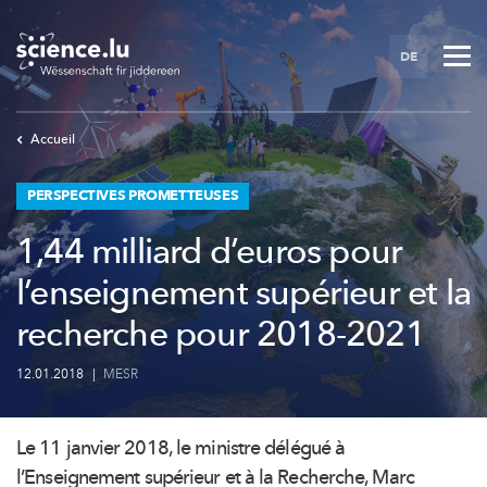
Skip
to
DE
main
content
Accueil
PERSPECTIVES PROMETTEUSES
1,44 milliard d’euros pour
l’enseignement supérieur et la
recherche pour 2018-2021
12.01.2018
|
MESR
Le 11 janvier 2018, le ministre délégué à
l’Enseignement
supérieur et à la Recherche, Marc