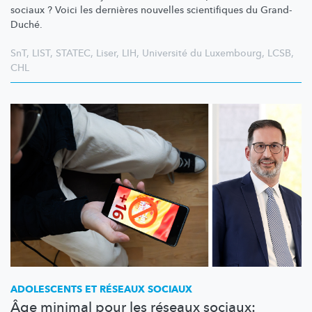
sociaux ? Voici les dernières nouvelles scientifiques du Grand-
Duché.
SnT
,
LIST
,
STATEC
,
Liser
,
LIH
,
Université du Luxembourg
,
LCSB
,
CHL
ADOLESCENTS ET RÉSEAUX SOCIAUX
Âge minimal pour les réseaux sociaux: