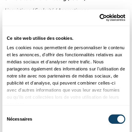
Linguistique / Scolarité / Apprentissage
Ce rapport du LUCET présente les premières données
longitudinales sur les European Public Schools (EPS) au
Luxembourg. Il indique que la
flexibilité linguistique
Ce site web utilise des cookies.
proposée par ces écoles peut soutenir l’apprentissage de
Les cookies nous permettent de personnaliser le contenu
nombreux élèves et contribuer à réduire certaines
et les annonces, d'offrir des fonctionnalités relatives aux
inégalités éducatives.
médias sociaux et d'analyser notre trafic. Nous
Les élèves des EPS obtiennent en général de meilleurs
partageons également des informations sur l'utilisation de
résultats en mathématiques que ceux du curriculum
notre site avec nos partenaires de médias sociaux, de
luxembourgeois, y compris parmi les élèves issus de
publicité et d'analyse, qui peuvent combiner celles-ci
milieux moins favorisés ou ne parlant ni luxembourgeois
avec d'autres informations que vous leur avez fournies
ni allemand à la maison. En matière de langues, les EPS
ou qu'ils ont collectées lors de votre utilisation de leurs
montrent des avantages en compréhension orale et en
services.
littératie précoce lorsque la langue d’enseignement se
Sélection
rapproche de la langue familiale.
Nécessaires
du
consentement
Ces résultats doivent néanmoins être interprétés avec