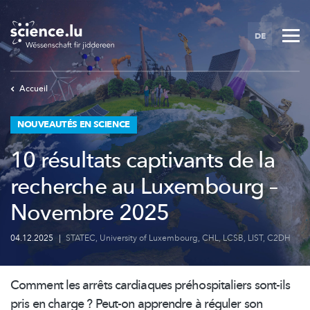
Skip
to
DE
main
content
Accueil
NOUVEAUTÉS EN SCIENCE
10 résultats captivants de la
recherche au Luxembourg –
Novembre 2025
04.12.2025
|
STATEC
,
University of Luxembourg
,
CHL
,
LCSB
,
LIST
,
C2DH
Comment les arrêts cardiaques
préhospitaliers
sont-ils
pris en charge ? Peut-on apprendre à réguler son